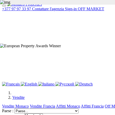
+377 97 97 33 97
Contattare l'agenzia
Sign-in
OFF MARKET
Vendite
Vendite Monaco
Vendite Francia
Affitti Monaco
Affitti Francia
Off Ma
Paese :