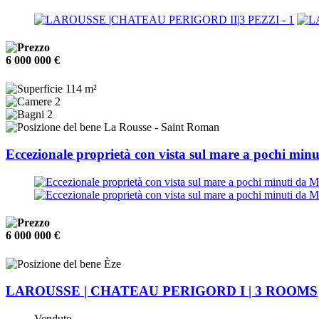
6 000 000 €
114 m²
2
2
La Rousse - Saint Roman
Eccezionale proprietà con vista sul mare a pochi min
6 000 000 €
Èze
LAROUSSE | CHATEAU PERIGORD I | 3 ROOMS
Venduto