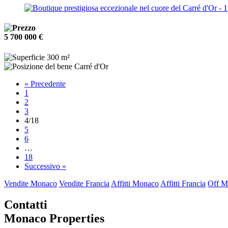
5 700 000 €
300 m²
Carré d'Or
« Precedente
1
2
3
4
/18
5
6
…
18
Successivo »
Vendite Monaco
Vendite Francia
Affitti Monaco
Affitti Francia
Off Ma
Contatti
Monaco Properties