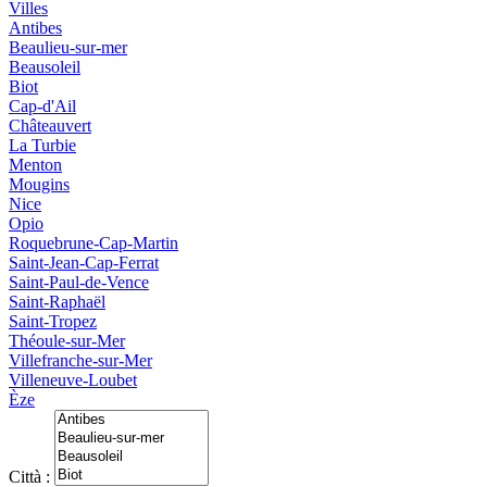
Villes
Antibes
Beaulieu-sur-mer
Beausoleil
Biot
Cap-d'Ail
Châteauvert
La Turbie
Menton
Mougins
Nice
Opio
Roquebrune-Cap-Martin
Saint-Jean-Cap-Ferrat
Saint-Paul-de-Vence
Saint-Raphaël
Saint-Tropez
Théoule-sur-Mer
Villefranche-sur-Mer
Villeneuve-Loubet
Èze
Città :