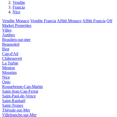
Vendite
Francia
Nice
Vendite Monaco
Vendite Francia
Affitti Monaco
Affitti Francia
Off
Market Properties
Villes
Antibes
Beaulieu-sur-mer
Beausoleil
Biot
Cap-d'Ail
Châteauvert
La Turbie
Menton
Mougins
Nice
Opio
Roquebrune-Cap-Martin
Saint-Jean-Cap-Ferrat
Saint-Paul-de-Vence
Saint-Raphaël
Saint-Tropez
Théoule-sur-Mer
Villefranche-sur-Mer