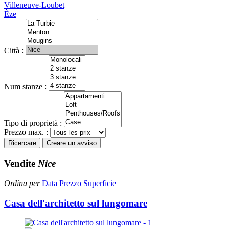
Villeneuve-Loubet
Èze
Città :
Num stanze :
Tipo di proprietà :
Prezzo max. :
Ricercare
Creare un avviso
Vendite
Nice
Ordina per
Data
Prezzo
Superficie
Casa dell'architetto sul lungomare