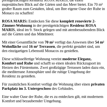
prestigeträchtigen Residenz ROSA MARIS, die einen
majestätischen Blick auf die Gärten und das Meer bietet. Ein 70 m²
großer Raum zum Gestalten, ideal, um Ihre eigene Oase der Ruhe in
Monaco zu schaffen!
ROSA MARIS:
Entdecken Sie diese
komplett renovierte 2-
Zimmer-Wohnung
in der prestigeträchtigen
Residenz ROSA
MARIS
, ideal im 9. Stock gelegen und mit atemberaubendem Blick
auf die Gärten und das Mittelmeer.
Mit einer Gesamtfläche von
70 m²
verfügt das Anwesen über
54 m²
Wohnfläche
und
16 m² Terrassen
, die perfekt gestaltet sind, um
den einzigartigen Lebensstil Monacos zu genießen.
Diese schlüsselfertige Wohnung vereint
moderne Eleganz,
Komfort und Ruhe
und schafft so einen idealen Rückzugsort im
Herzen des Fürstentums. Zwei großzügige Terrassen laden dazu ein,
die mediterrane Atmosphäre und die ruhige Umgebung der
Residenz zu genießen.
Für zusätzlichen Komfort verfügt die Wohnung über einen
privaten
Parkplatz im 3. Untergeschoss
des Gebäudes.
Eine wahre Oase der Ruhe, die es zu entdecken gilt, mit modernem
Komfort und bezaubernder Umgebung.