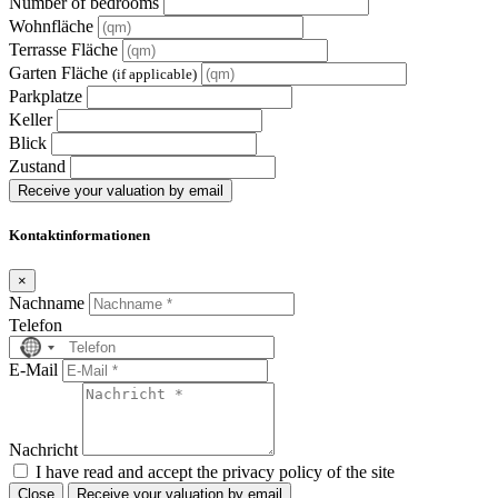
Number of bedrooms
Wohnfläche
Terrasse Fläche
Garten Fläche
(if applicable)
Parkplatze
Keller
Blick
Zustand
Receive your valuation by email
Kontaktinformationen
×
Nachname
Telefon
No
country
E-Mail
selected
Nachricht
I have read and accept the privacy policy of the site
Close
Receive your valuation by email