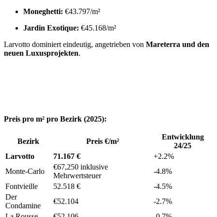
Moneghetti:
€43.797/m²
Jardin Exotique:
€45.168/m²
Larvotto dominiert eindeutig, angetrieben von
Mareterra und den
neuen Luxusprojekten
.
Preis pro m² pro Bezirk (2025):
Entwicklung
Bezirk
Preis €/m²
24/25
Larvotto
71.167 €
+2.2%
€67,250 inklusive
Monte-Carlo
-4.8%
Mehrwertsteuer
Fontvieille
52.518 €
-4.5%
Der
€52.104
-2.7%
Condamine
La Rousse
€52.106
-0.7%