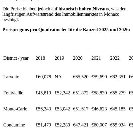
Die Preise bleiben jedoch auf
historisch hohen Niveaus
, was den
langfristigen Aufwärtstrend des Immobilienmarktes in Monaco
bestätigt.
Preisprognos pro Quadratmeter für die Bauzeit 2025 und 2026:
District / year
2018
2019
2020
2021
2022
2
Larvotto
€60,078
NA
€65,520
€59,699
€62,351
€
Fontvieille
€45,819
€52,342
€51,872
€58,839
€55,279
€
Monte-Carlo
€56,343
€53,042
€51,617
€46,623
€45,185
€
Condamine
€51,479
€52,280
€47,421
€60,007
€55,034
€