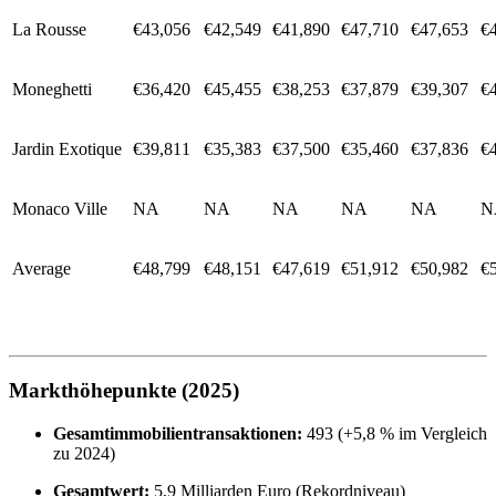
La Rousse
€43,056
€42,549
€41,890
€47,710
€47,653
€
Moneghetti
€36,420
€45,455
€38,253
€37,879
€39,307
€
Jardin Exotique
€39,811
€35,383
€37,500
€35,460
€37,836
€
Monaco Ville
NA
NA
NA
NA
NA
N
Average
€48,799
€48,151
€47,619
€51,912
€50,982
€
Markthöhepunkte (2025)
Gesamtimmobilientransaktionen:
493 (+5,8 % im Vergleich
zu 2024)
Gesamtwert:
5,9 Milliarden Euro (Rekordniveau)