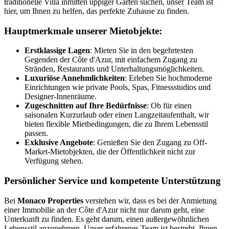
traditionelle Villa inmitten üppiger Gärten suchen, unser Team ist
hier, um Ihnen zu helfen, das perfekte Zuhause zu finden.
Hauptmerkmale unserer Mietobjekte:
Erstklassige Lagen
: Mieten Sie in den begehrtesten
Gegenden der Côte d'Azur, mit einfachem Zugang zu
Stränden, Restaurants und Unterhaltungsmöglichkeiten.
Luxuriöse Annehmlichkeiten
: Erleben Sie hochmoderne
Einrichtungen wie private Pools, Spas, Fitnessstudios und
Designer-Innenräume.
Zugeschnitten auf Ihre Bedürfnisse
: Ob für einen
saisonalen Kurzurlaub oder einen Langzeitaufenthalt, wir
bieten flexible Mietbedingungen, die zu Ihrem Lebensstil
passen.
Exklusive Angebote
: Genießen Sie den Zugang zu Off-
Market-Mietobjekten, die der Öffentlichkeit nicht zur
Verfügung stehen.
Persönlicher Service und kompetente Unterstützung
Bei
Monaco Properties
verstehen wir, dass es bei der Anmietung
einer Immobilie an der Côte d'Azur nicht nur darum geht, eine
Unterkunft zu finden. Es geht darum, einen außergewöhnlichen
Lebensstil anzunehmen. Unser erfahrenes Team ist bestrebt, Ihnen