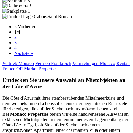
3
3
1
Cabbe-Saint Roman
« Vorherige
1
/4
2
3
4
Nächste »
Vertrieb Monaco
Vertrieb Frankreich
Vermietungen Monaco
Rentals
France
Off Market Properties
Entdecken Sie unsere Auswahl an Mietobjekten an
der Côte d'Azur
Die Côte d'Azur mit ihrer atemberaubenden Mittelmeerküste und
dem weltbekannten Lebensstil ist eines der begehrtesten Reiseziele
für diejenigen, die auf der Suche nach luxuriösem Leben sind.
Bei
Monaco Properties
bieten wir eine handverlesene Auswahl an
exklusiven Mietobjekten in den renommiertesten Lagen entlang der
Côte d'Azur. Egal, ob Sie auf der Suche nach einem
anspruchsvollen Apartment, einer charmanten Villa oder einem