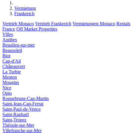
Vermietung
Frankreich
Vertrieb Monaco
Vertrieb Frankreich
Vermietungen Monaco
Rentals
France
Off Market Properties
Villes
Antibes
Beaulieu-sur-mer
Beausoleil
Biot
Cap-d'Ail
Châteauvert
La Turbie
Menton
Mougins
Nice
Opio
Roquebrune-Cap-Martin
Saint-Jean-Cap-Ferrat
Saint-Paul-de-Vence
Saint-Raphaël
Saint-Tropez
Théoule-sur-Mer
Villefranche-sur-Mer