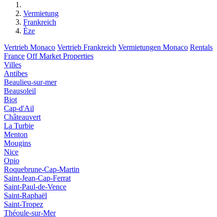
Vermietung
Frankreich
Èze
Vertrieb Monaco
Vertrieb Frankreich
Vermietungen Monaco
Rentals
France
Off Market Properties
Villes
Antibes
Beaulieu-sur-mer
Beausoleil
Biot
Cap-d'Ail
Châteauvert
La Turbie
Menton
Mougins
Nice
Opio
Roquebrune-Cap-Martin
Saint-Jean-Cap-Ferrat
Saint-Paul-de-Vence
Saint-Raphaël
Saint-Tropez
Théoule-sur-Mer