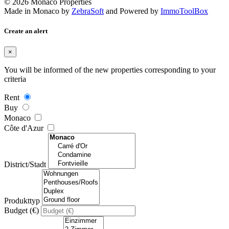
© 2026 Monaco Properties
Made in Monaco
by
ZebraSoft
and Powered by
ImmoToolBox
Create an alert
×
You will be informed of the new properties corresponding to your
criteria
Rent
Buy
Monaco
Côte d'Azur
District/Stadt
Produkttyp
Budget (€)