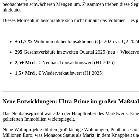
beobachteten schwächeren Mengen um. Zusammen trieben diese Segmen
hindeutet.
Dieses Momentum beschränkte sich nicht nur auf das Volumen – es gi
+51,7 %
Wohnimmobilientransaktionen (Q2 2025 vs. Q2 2024
295
Gesamtverkäufe im zweiten Quartal 2025 (neu + Wiederve
2,5+ Mrd
. € Neubau-Transaktionswert (H1 2025)
1,5+ Mrd
. € Wiederverkaufswert (H1 2025)
Neue Entwicklungen: Ultra-Prime im großen Maßsta
Das Neubausegment war 2025 der Haupttreiber des Marktwerts. Eine b
gelieferten Immobilien widerspiegelt.
Neue Wohnprojekte führten großflächige Wohnungen, Penthouses und W
Millionen Euro, was Monacos Status als Markt, in dem Knappheit un