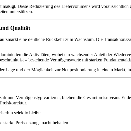
ot mäßigt. Diese Reduzierung des Liefervolumens wird voraussichtlich 
iten unterstützen.
und Qualität
fsmarkt eine deutliche Rückkehr zum Wachstum. Die Transaktionszahlen
nierten die Aktivitäten, wobei ein wachsender Anteil der Wiederverka
 beschränkt ist – bestehende Vermögenswerte mit starken Fundamentalda
der Lage und der Möglichkeit zur Neupositionierung in einem Markt, in
irk und Vermögenstyp variieren, blieben die Gesamtpreisniveaus Ende
Preiskorrektur.
terhin selektiv bleibt:
e starke Preissetzungsmacht behalten