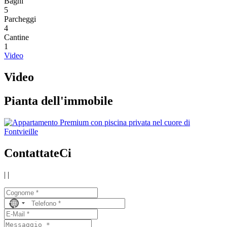
Bagni
5
Parcheggi
4
Cantine
1
Video
Video
Pianta dell'immobile
ContattateCi
|
|
No
country
selected