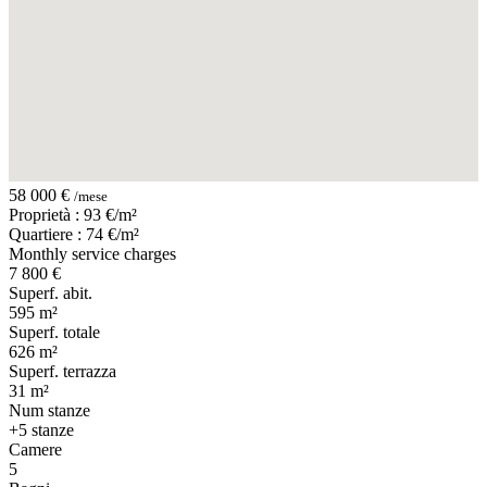
58 000 €
/mese
Proprietà : 93 €/m²
Quartiere : 74 €/m²
Monthly service charges
7 800 €
Superf. abit.
595 m²
Superf. totale
626 m²
Superf. terrazza
31 m²
Num stanze
+5 stanze
Camere
5