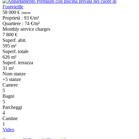
58 000 €
/mese
Proprietà : 93 €/m²
Quartiere : 74 €/m²
Monthly service charges
7 800 €
Superf. abit.
595 m²
Superf. totale
626 m²
Superf. terrazza
31 m²
Num stanze
+5 stanze
Camere
5
Bagni
5
Parcheggi
4
Cantine
1
Video