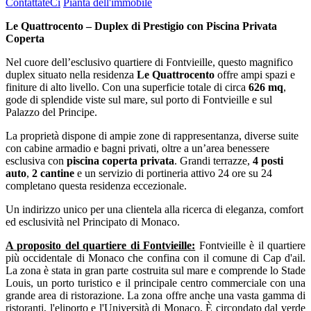
ContattateCi
Pianta dell'immobile
Le Quattrocento – Duplex di Prestigio con Piscina Privata
Coperta
Nel cuore dell’esclusivo quartiere di Fontvieille, questo magnifico
duplex situato nella residenza
Le Quattrocento
offre ampi spazi e
finiture di alto livello. Con una superficie totale di circa
626 mq
,
gode di splendide viste sul mare, sul porto di Fontvieille e sul
Palazzo del Principe.
La proprietà dispone di ampie zone di rappresentanza, diverse suite
con cabine armadio e bagni privati, oltre a un’area benessere
esclusiva con
piscina coperta privata
. Grandi terrazze,
4 posti
auto
,
2 cantine
e un servizio di portineria attivo 24 ore su 24
completano questa residenza eccezionale.
Un indirizzo unico per una clientela alla ricerca di eleganza, comfort
ed esclusività nel Principato di Monaco.
A proposito del quartiere di Fontvieille:
Fontvieille è il quartiere
più occidentale di Monaco che confina con il comune di Cap d'ail.
La zona è stata in gran parte costruita sul mare e comprende lo Stade
Louis, un porto turistico e il principale centro commerciale con una
grande area di ristorazione. La zona offre anche una vasta gamma di
ristoranti, l'eliporto e l'Università di Monaco. È circondato dal verde