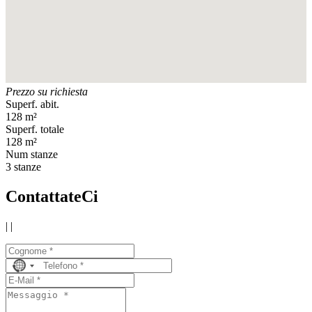
Prezzo su richiesta
Superf. abit.
128 m²
Superf. totale
128 m²
Num stanze
3 stanze
ContattateCi
|
|
No
country
selected