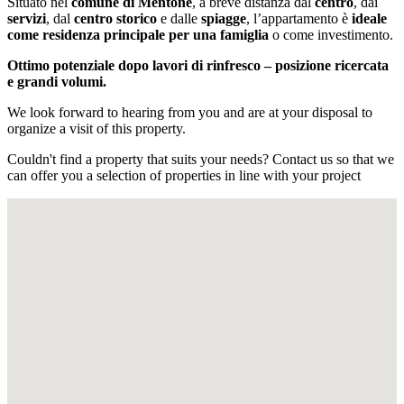
Situato nel
comune di Mentone
, a breve distanza dal
centro
, dai
servizi
, dal
centro storico
e dalle
spiagge
, l’appartamento è
ideale
come residenza principale per una famiglia
o come investimento.
Ottimo potenziale dopo lavori di rinfresco – posizione ricercata
e grandi volumi.
We look forward to hearing from you and are at your disposal to
organize a visit of this property.
Couldn't find a property that suits your needs? Contact us so that we
can offer you a selection of properties in line with your project