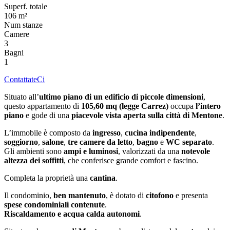
Superf. totale
106 m²
Num stanze
Camere
3
Bagni
1
ContattateCi
Situato all’
ultimo piano di un edificio di piccole dimensioni
,
questo appartamento di
105,60 mq (legge Carrez)
occupa
l’intero
piano
e gode di una
piacevole vista aperta sulla città di Mentone
.
L’immobile è composto da
ingresso
,
cucina indipendente
,
soggiorno
,
salone
,
tre camere da letto
,
bagno
e
WC separato
.
Gli ambienti sono
ampi e luminosi
, valorizzati da una
notevole
altezza dei soffitti
, che conferisce grande comfort e fascino.
Completa la proprietà una
cantina
.
Il condominio,
ben mantenuto
, è dotato di
citofono
e presenta
spese condominiali contenute
.
Riscaldamento e acqua calda autonomi
.