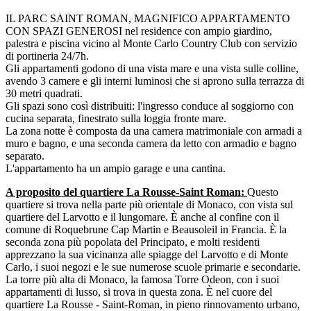
IL PARC SAINT ROMAN, MAGNIFICO APPARTAMENTO
CON SPAZI GENEROSI nel residence con ampio giardino,
palestra e piscina vicino al Monte Carlo Country Club con servizio
di portineria 24/7h.
Gli appartamenti godono di una vista mare e una vista sulle colline,
avendo 3 camere e gli interni luminosi che si aprono sulla terrazza di
30 metri quadrati.
Gli spazi sono così distribuiti: l'ingresso conduce al soggiorno con
cucina separata, finestrato sulla loggia fronte mare.
La zona notte è composta da una camera matrimoniale con armadi a
muro e bagno, e una seconda camera da letto con armadio e bagno
separato.
L'appartamento ha un ampio garage e una cantina.
A proposito del quartiere La Rousse-Saint Roman:
Questo
quartiere si trova nella parte più orientale di Monaco, con vista sul
quartiere del Larvotto e il lungomare. È anche al confine con il
comune di Roquebrune Cap Martin e Beausoleil in Francia. È la
seconda zona più popolata del Principato, e molti residenti
apprezzano la sua vicinanza alle spiagge del Larvotto e di Monte
Carlo, i suoi negozi e le sue numerose scuole primarie e secondarie.
La torre più alta di Monaco, la famosa Torre Odeon, con i suoi
appartamenti di lusso, si trova in questa zona. È nel cuore del
quartiere La Rousse - Saint-Roman, in pieno rinnovamento urbano,