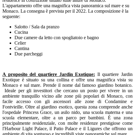
residence in costruzione situato sulle alture di Monaco.
L'appartamento offre una magnifica vista panoramica sul mare e su
Monaco. La consegna è prevista per il 2022. La composizione è la
seguente:
Salotto / Sala da pranzo
Cucina
Due camere da letto con spogliatoio e bagno
Celier
Cantina
Due parcheggi
A proposito del quartiere Jardin Exotique:
Il quartiere Jardin
Exotique è situato su una collina e offre una magnifica vista su
Monaco e sul mare. Prende il nome dal famoso giardino botanico.
Ideale per gli investitori che cercano un posto per vivere in un
ambiente tranquillo vicino alle zone più popolari di Monaco, con
facile accesso con gli ascensori alle zone di Condamine e
Fontvieille. Oltre al giardino esotico, questa zona comprende anche
l'ospedale Princess Grace, un asilo nido, una scuola materna e una
scuola elementare, oltre a un parco per bambini. È una zona
principalmente residenziale, con molte residenze prestigiose come
l'Harbour Light Palace, il Patio Palace e il Ligures che offrono un
ambiente di vita sontuoso e incredibili viste panoramiche sul mare.