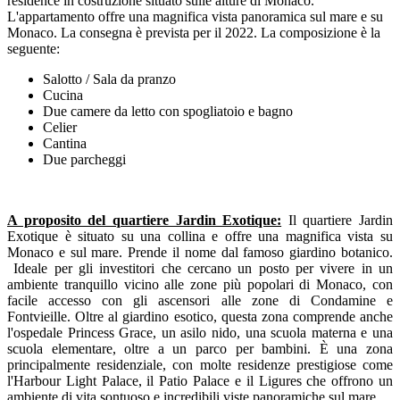
residence in costruzione situato sulle alture di Monaco.
L'appartamento offre una magnifica vista panoramica sul mare e su
Monaco. La consegna è prevista per il 2022. La composizione è la
seguente:
Salotto / Sala da pranzo
Cucina
Due camere da letto con spogliatoio e bagno
Celier
Cantina
Due parcheggi
A proposito del quartiere Jardin Exotique:
Il quartiere Jardin
Exotique è situato su una collina e offre una magnifica vista su
Monaco e sul mare. Prende il nome dal famoso giardino botanico.
Ideale per gli investitori che cercano un posto per vivere in un
ambiente tranquillo vicino alle zone più popolari di Monaco, con
facile accesso con gli ascensori alle zone di Condamine e
Fontvieille. Oltre al giardino esotico, questa zona comprende anche
l'ospedale Princess Grace, un asilo nido, una scuola materna e una
scuola elementare, oltre a un parco per bambini. È una zona
principalmente residenziale, con molte residenze prestigiose come
l'Harbour Light Palace, il Patio Palace e il Ligures che offrono un
ambiente di vita sontuoso e incredibili viste panoramiche sul mare.