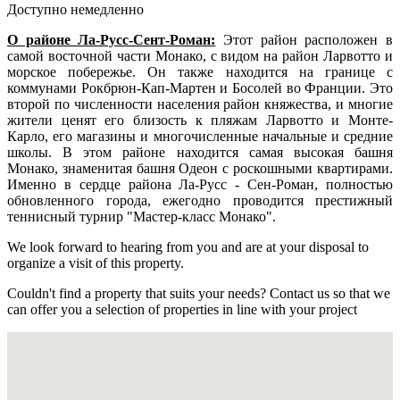
Доступно немедленно
О районе Ла-Русс-Сент-Роман:
Этот район расположен в
самой восточной части Монако, с видом на район Ларвотто и
морское побережье. Он также находится на границе с
коммунами Рокбрюн-Кап-Мартен и Босолей во Франции. Это
второй по численности населения район княжества, и многие
жители ценят его близость к пляжам Ларвотто и Монте-
Карло, его магазины и многочисленные начальные и средние
школы. В этом районе находится самая высокая башня
Монако, знаменитая башня Одеон с роскошными квартирами.
Именно в сердце района Ла-Русс - Сен-Роман, полностью
обновленного города, ежегодно проводится престижный
теннисный турнир "Мастер-класс Монако".
We look forward to hearing from you and are at your disposal to
organize a visit of this property.
Couldn't find a property that suits your needs? Contact us so that we
can offer you a selection of properties in line with your project