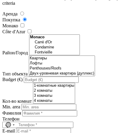
criteria
Аренда
Покупка
Mонако
Côte d'Azur
Район/Город
Тип объекта
Budget (€)
Кол-во комнат
Min. area
Фамилия
Телефон
No
country
Е-mail