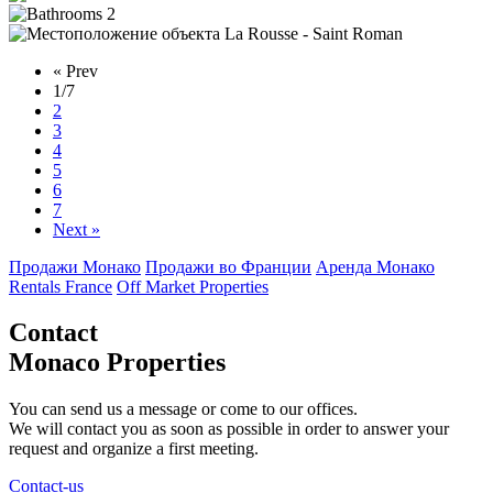
2
La Rousse - Saint Roman
« Prev
1
/7
2
3
4
5
6
7
Next »
Продажи Монако
Продажи во Франции
Аренда Монако
Rentals France
Off Market Properties
Contact
Monaco Properties
You can send us a message or come to our offices.
We will contact you as soon as possible in order to answer your
request and organize a first meeting.
Contact-us