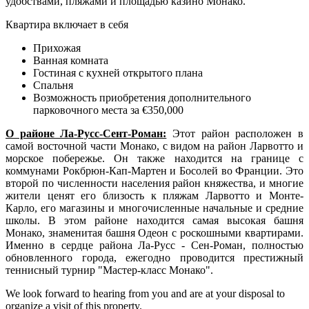
удобствами, пляжами и площадью казино Монако.
Квартира включает в себя
Прихожая
Ванная комната
Гостиная с кухней открытого плана
Спальня
Возможность приобретения дополнительного
парковочного места за €350,000
О районе Ла-Русс-Сент-Роман:
Этот район расположен в
самой восточной части Монако, с видом на район Ларвотто и
морское побережье. Он также находится на границе с
коммунами Рокбрюн-Кап-Мартен и Босолей во Франции. Это
второй по численности населения район княжества, и многие
жители ценят его близость к пляжам Ларвотто и Монте-
Карло, его магазины и многочисленные начальные и средние
школы. В этом районе находится самая высокая башня
Монако, знаменитая башня Одеон с роскошными квартирами.
Именно в сердце района Ла-Русс - Сен-Роман, полностью
обновленного города, ежегодно проводится престижный
теннисный турнир "Мастер-класс Монако".
We look forward to hearing from you and are at your disposal to
organize a visit of this property.