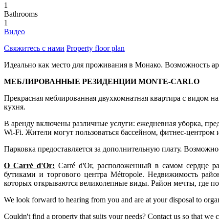
1
Bathrooms
1
Видео
Свяжитесь с нами
Property floor plan
Идеально как место для проживания в Монако. Возможность ар
МЕБЛИРОВАННЫЕ РЕЗИДЕНЦИИ MONTE-CARLO
Прекрасная меблированная двухкомнатная квартира с видом на 
кухня.
В аренду включены различные услуги: ежедневная уборка, предо
Wi-Fi. Жители могут пользоваться бассейном, фитнес-центром и
Парковка предоставляется за дополнительную плату. Возможно
О Carré d'Or:
Carré d'Or, расположенный в самом сердце р
бутиками и торгового центра Métropole. Недвижимость рай
которых открываются великолепные виды. Район мечты, где пок
We look forward to hearing from you and are at your disposal to organiz
Couldn't find a property that suits your needs? Contact us so that we ca