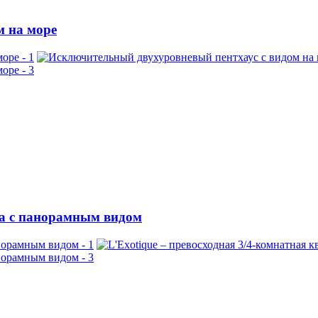
м на море
ра с панорамным видом