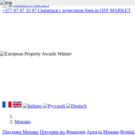
+377 97 97 33 97
Связаться с агенством
Sign-in
OFF MARKET
Монако
Продажи Монако
Продажи во Франции
Аренда Монако
Rentals