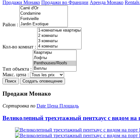
Продажи Монако
Продажи во Франции
Аренда Монако
Rentals
Район :
Кол-во комнат :
Тип объекта :
Макс. цена :
Поиск
Создать оповещение
Продажи Монако
Сортировка по
Date
Цена
Площадь
Великолепный трехэтажный пентхаус с видом на 