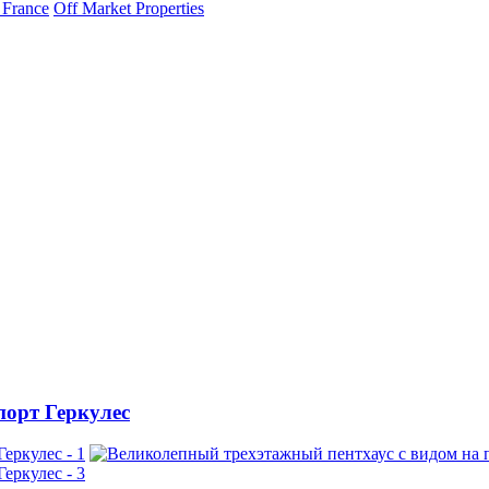
 France
Off Market Properties
порт Геркулес