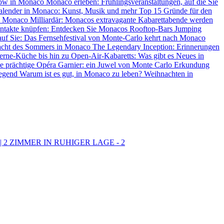
how in Monaco
Monaco erleben: Frühlingsveranstaltungen, auf die Sie
alender in Monaco: Kunst, Musik und mehr
Top 15 Gründe für den
in Monaco
Milliardär: Monacos extravagante Kabarettabende werden
ntakte knüpfen: Entdecken Sie Monacos Rooftop-Bars
Jumping
f Sie: Das Fernsehfestival von Monte-Carlo kehrt nach Monaco
racht des Sommers in Monaco
The Legendary Inception: Erinnerungen
erne-Küche bis hin zu Open-Air-Kabaretts: Was gibt es Neues in
e prächtige Opéra Garnier: ein Juwel von Monte Carlo
Erkundung
Gegend
Warum ist es gut, in Monaco zu leben?
Weihnachten in