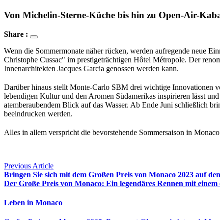
Von Michelin-Sterne-Küche bis hin zu Open-Air-Kaba
Share :
Wenn die Sommermonate näher rücken, werden aufregende neue Einri
Christophe Cussac" im prestigeträchtigen Hôtel Métropole. Der renom
Innenarchitekten Jacques Garcia genossen werden kann.
Darüber hinaus stellt Monte-Carlo SBM drei wichtige Innovationen vor
lebendigen Kultur und den Aromen Südamerikas inspirieren lässt und 
atemberaubendem Blick auf das Wasser. Ab Ende Juni schließlich brin
beeindrucken werden.
Alles in allem verspricht die bevorstehende Sommersaison in Monaco
Previous Article
Bringen Sie sich mit dem Großen Preis von Monaco 2023 auf den
Der Große Preis von Monaco: Ein legendäres Rennen mit einem ei
Leben in Monaco