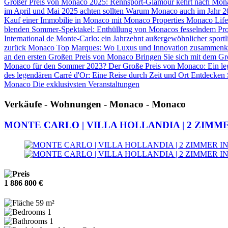
Großer Preis von Monaco 2025: Rennsport-Glamour kehrt nach Mon
im April und Mai 2025 achten sollten
Warum Monaco auch im Jahr 2024
Kauf einer Immobilie in Monaco mit Monaco Properties
Monaco Life
blenden
Sommer-Spektakel: Enthüllung von Monacos fesselndem Pr
International de Monte-Carlo: ein Jahrzehnt außergewöhnlicher sport
zurück
Monaco Top Marques: Wo Luxus und Innovation zusamme
an den ersten Großen Preis von Monaco
Bringen Sie sich mit dem G
Monaco für den Sommer 2023?
Der Große Preis von Monaco: Ein leg
des legendären Carré d'Or: Eine Reise durch Zeit und Ort
Entdecken S
Monaco
Die exklusivsten Veranstaltungen
Verkäufe - Wohnungen - Monaco - Monaco
MONTE CARLO | VILLA HOLLANDIA | 2 ZIMM
1 886 800 €
59 m²
1
1