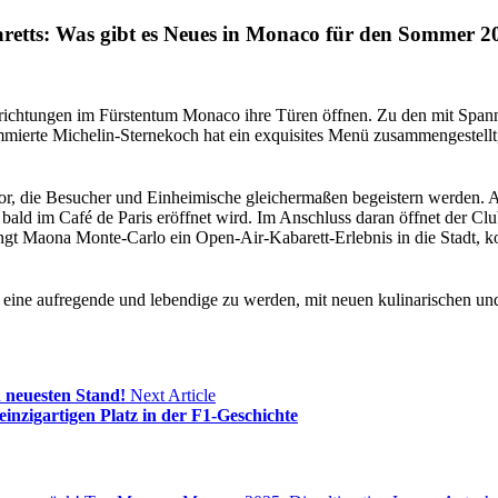
retts: Was gibt es Neues in Monaco für den Sommer 2
chtungen im Fürstentum Monaco ihre Türen öffnen. Zu den mit Spann
mierte Michelin-Sternekoch hat ein exquisites Menü zusammengestellt, 
, die Besucher und Einheimische gleichermaßen begeistern werden. An e
bald im Café de Paris eröffnet wird. Im Anschluss daran öffnet der Cl
gt Maona Monte-Carlo ein Open-Air-Kabarett-Erlebnis in die Stadt, kom
 eine aufregende und lebendige zu werden, mit neuen kulinarischen un
 neuesten Stand!
Next Article
nzigartigen Platz in der F1-Geschichte