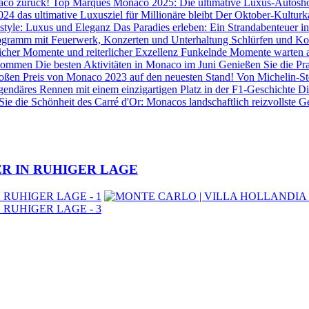
aco zurück!
Top Marques Monaco 2025: Die ultimative Luxus-Autos
 das ultimative Luxusziel für Millionäre bleibt
Der Oktober-Kulturk
style: Luxus und Eleganz
Das Paradies erleben: Ein Strandabenteuer 
ogramm mit Feuerwerk, Konzerten und Unterhaltung
Schlürfen und Ko
licher Momente und reiterlicher Exzellenz
Funkelnde Momente warten au
nkommen
Die besten Aktivitäten in Monaco im Juni
Genießen Sie die P
roßen Preis von Monaco 2023 auf den neuesten Stand!
Von Michelin-St
endäres Rennen mit einem einzigartigen Platz in der F1-Geschichte
Di
ie die Schönheit des Carré d'Or: Monacos landschaftlich reizvollste 
ER IN RUHIGER LAGE