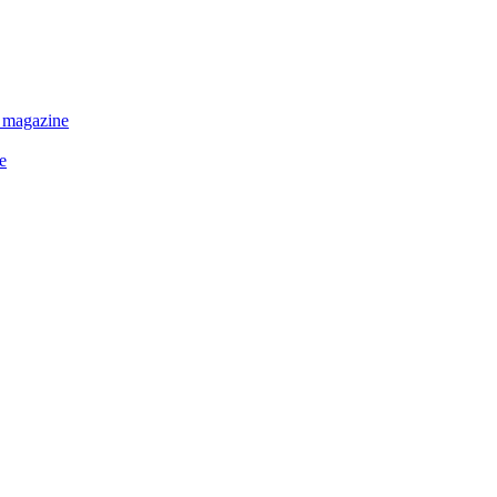
 magazine
e