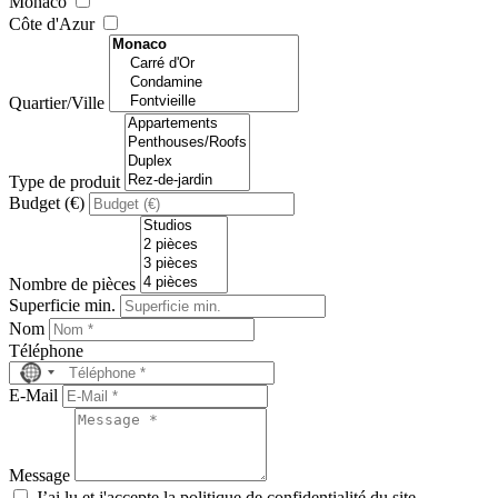
Monaco
Côte d'Azur
Quartier/Ville
Type de produit
Budget (€)
Nombre de pièces
Superficie min.
Nom
Téléphone
No
country
E-Mail
selected
Message
J’ai lu et j'accepte la politique de confidentialité du site