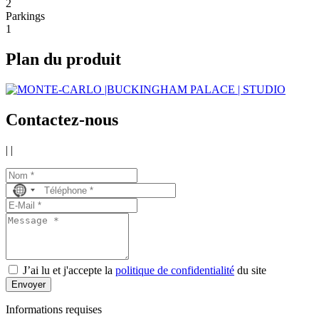
2
Parkings
1
Plan du produit
Contactez-nous
|
|
No
country
selected
J’ai lu et j'accepte la
politique de confidentialité
du site
Envoyer
Informations requises