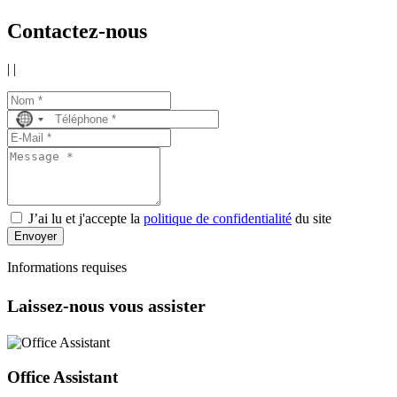
Contactez-nous
|
|
No
country
selected
J’ai lu et j'accepte la
politique de confidentialité
du site
Envoyer
Informations requises
Laissez-nous vous assister
Office Assistant