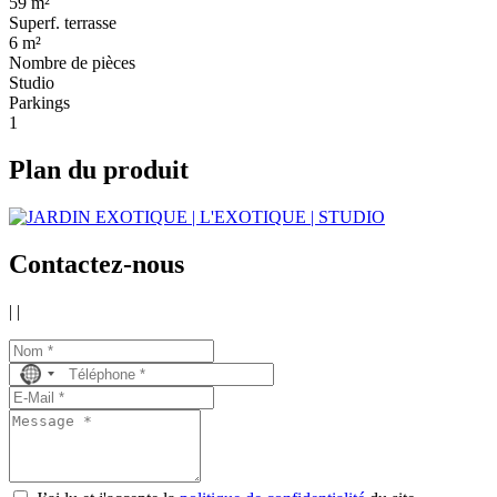
59 m²
Superf. terrasse
6 m²
Nombre de pièces
Studio
Parkings
1
Plan du produit
Contactez-nous
|
|
No
country
selected