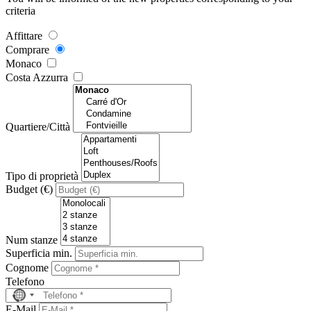
criteria
Affittare
Comprare
Monaco
Costa Azzurra
Quartiere/Città
Tipo di proprietà
Budget (€)
Num stanze
Superficia min.
Cognome
Telefono
No
country
E-Mail