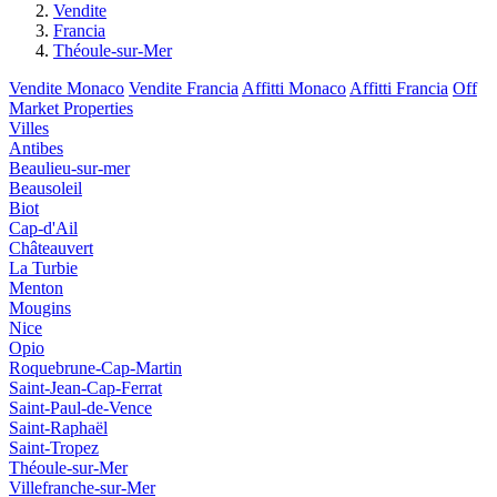
Vendite
Francia
Théoule-sur-Mer
Vendite Monaco
Vendite Francia
Affitti Monaco
Affitti Francia
Off
Market Properties
Villes
Antibes
Beaulieu-sur-mer
Beausoleil
Biot
Cap-d'Ail
Châteauvert
La Turbie
Menton
Mougins
Nice
Opio
Roquebrune-Cap-Martin
Saint-Jean-Cap-Ferrat
Saint-Paul-de-Vence
Saint-Raphaël
Saint-Tropez
Théoule-sur-Mer
Villefranche-sur-Mer