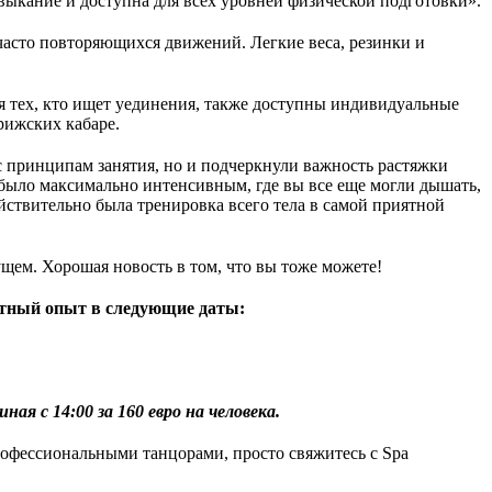
ивыкание и доступна для всех уровней физической подготовки».
асто повторяющихся движений. Легкие веса, резинки и 
ля тех, кто ищет уединения, также доступны индивидуальные 
рижских кабаре.
ас принципам занятия, но и подчеркнули важность растяжки 
 было максимально интенсивным, где вы все еще могли дышать, 
ствительно была тренировка всего тела в самой приятной 
ущем. Хорошая новость в том, что вы тоже можете!
оятный опыт в следующие даты:
ая с 14:00 за 160 евро на человека.
офессиональными танцорами, просто свяжитесь с Spa 