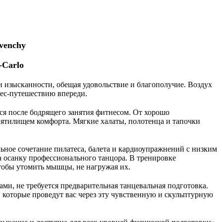
venchy
-Carlo
 и изысканности, обещая удовольствие и благополучие. Воздух 
ес-путешествию впереди.
я после бодрящего занятия фитнесом. От хорошо 
ятилищем комфорта. Мягкие халаты, полотенца и тапочки 
ное сочетание пилатеса, балета и кардиоупражнений с низким 
 осанку профессионального танцора. В тренировке 
тобы утомить мышцы, не нагружая их.
ми, не требуется предварительная танцевальная подготовка. 
которые проведут вас через эту чувственную и скульптурную 