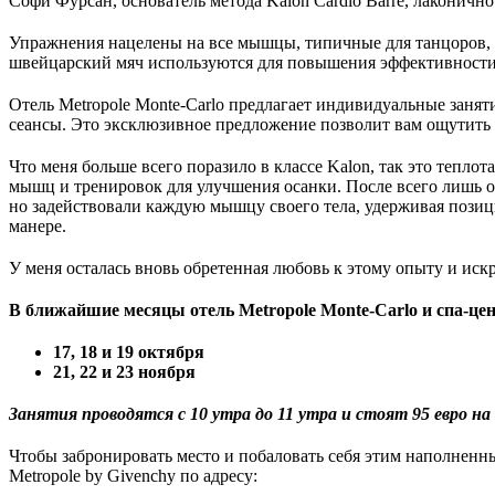
Софи Фурсан, основатель метода Kalon Cardio Barre, лаконичн
Упражнения нацелены на все мышцы, типичные для танцоров, в
швейцарский мяч используются для повышения эффективности
Отель Metropole Monte-Carlo предлагает индивидуальные заняти
сеансы. Это эксклюзивное предложение позволит вам ощутить 
Что меня больше всего поразило в классе Kalon, так это тепло
мышц и тренировок для улучшения осанки. После всего лишь од
но задействовали каждую мышцу своего тела, удерживая позици
манере.
У меня осталась вновь обретенная любовь к этому опыту и иск
В ближайшие месяцы отель Metropole Monte-Carlo и спа-це
17, 18 и 19 октября
21, 22 и 23 ноября
Занятия проводятся с 10 утра до 11 утра и стоят 95 евро на 
Чтобы забронировать место и побаловать себя этим наполнен
Metropole by Givenchy по адресу: