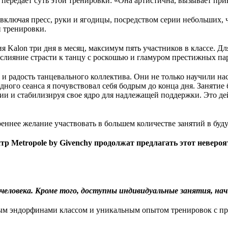
о передает суть этой тренировки: «Она артистична, вызывает пр
ключая пресс, руки и ягодицы, посредством серии небольших, ч
 тренировки.
я Kalon три дня в месяц, максимум пять участников в классе. Д
слияние страсти к танцу с роскошью и гламуром престижных па
та и радость танцевального коллектива. Они не только научили н
ного сеанса я почувствовал себя бодрым до конца дня. Занятие
и и стабилизируя свое ядро для надлежащей поддержки. Это дей
реннее желание участвовать в большем количестве занятий в буд
нтр Metropole by Givenchy продолжат предлагать этот невер
человека. Кроме того, доступны индивидуальные занятия, начин
ным эндорфинами классом и уникальным опытом тренировок с пр