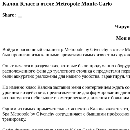
Калон Класс в отеле Metropole Monte-Carlo
Share :
Чарую
Мои в
Войдя в роскошный спа-центр Metropole by Givenchy в отеле Met
был пропитан изысканными ароматами самых известных духов
Опыт начался в раздевалках, которые были продуманно оборудо
расположенного фена до туалетного столика с предметами пер
были аккуратно разложены для нашего удобства, гарантируя, чт
Но именно класс Калона заставил меня с нетерпением ждать со
уровнем воздействия, предназначенное для формирования длин
используются небольшие изометрические движения с большим 
Одним из самых примечательных аспектов Калона является то, ч
Spa Metropole by Givenchy сотрудничает с бывшими профессио
тренировку.