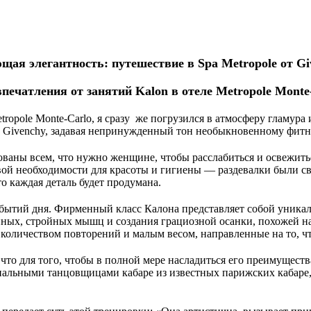
щая элегантность: путешествие в Spa Metropole от Gi
печатления от занятий Kalon в отеле Metropole Monte
ropole Monte-Carlo, я сразу  же погрузился в атмосферу гламура
 Givenchy, задавая непринужденный тон необыкновенному фитн
ваны всем, что нужно женщине, чтобы расслабиться и освежитьс
вой необходимости для красоты и гигиены — раздевалки были св
о каждая деталь будет продумана.
бытий дня. Фирменный класс Калона представляет собой уникаль
ных, стройных мышц и создания грациозной осанки, похожей на
количеством повторений и малым весом, направленные на то, ч
то для того, чтобы в полной мере насладиться его преимущества
нальными танцовщицами кабаре из известных парижских кабаре, 