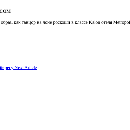
.COM
браз, как танцор на лоне роскоши в классе Kalon отеля Metropo
берегу
Next Article