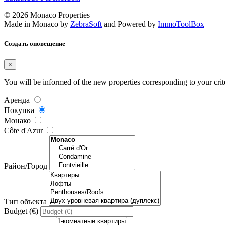
© 2026 Monaco Properties
Made in Monaco
by
ZebraSoft
and Powered by
ImmoToolBox
Создать оповещение
×
You will be informed of the new properties corresponding to your crit
Аренда
Покупка
Mонако
Côte d'Azur
Район/Город
Тип объекта
Budget (€)