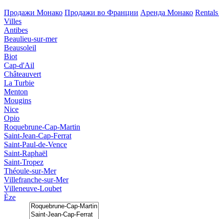
Продажи Монако
Продажи во Франции
Аренда Монако
Rentals
Villes
Antibes
Beaulieu-sur-mer
Beausoleil
Biot
Cap-d'Ail
Châteauvert
La Turbie
Menton
Mougins
Nice
Opio
Roquebrune-Cap-Martin
Saint-Jean-Cap-Ferrat
Saint-Paul-de-Vence
Saint-Raphaël
Saint-Tropez
Théoule-sur-Mer
Villefranche-sur-Mer
Villeneuve-Loubet
Èze