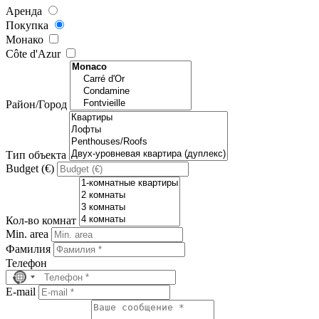
Аренда
Покупка
Mонако
Côte d'Azur
Район/Город
Тип объекта
Budget (€)
Кол-во комнат
Min. area
Фамилия
Телефон
No
country
Е-mail
selected