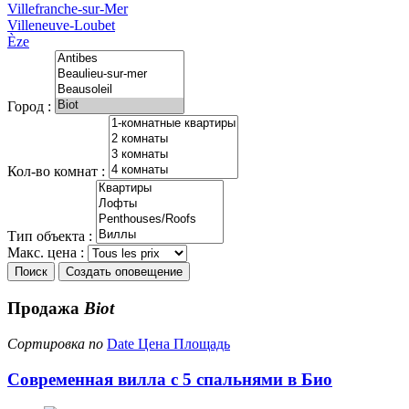
Villefranche-sur-Mer
Villeneuve-Loubet
Èze
Город :
Кол-во комнат :
Тип объекта :
Макс. цена :
Поиск
Создать оповещение
Продажа
Biot
Сортировка по
Date
Цена
Площадь
Современная вилла с 5 спальнями в Био