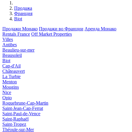
Продажа
Франция
Biot
Продажи Монако
Продажи во Франции
Аренда Монако
Rentals France
Off Market Properties
Villes
Antibes
Beaulieu-sur-mer
Beausoleil
Biot
Cap-d'Ail
Châteauvert
La Turbie
Menton
Mougins
Nice
Opio
Roquebrune-Cap-Martin
Saint-Jean-Cap-Ferrat
Saint-Paul-de-Vence
Saint-Raphaël
Saint-Tropez
Théoule-sur-Mer