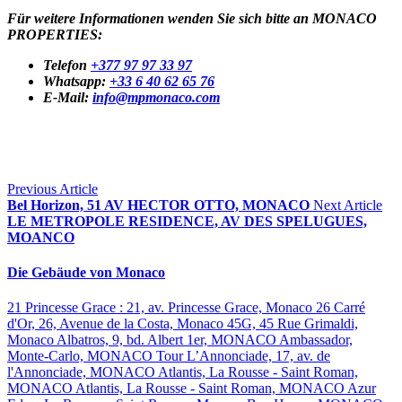
Für weitere Informationen wenden Sie sich bitte an MONACO 
PROPERTIES:
Telefon
+377 97 97 33 97
Whatsapp:
+33 6 40 62 65 76
E-Mail:
info@mpmonaco.com
Previous Article
Bel Horizon, 51 AV HECTOR OTTO, MONACO
Next Article
LE METROPOLE RESIDENCE, AV DES SPELUGUES,
MOANCO
Die Gebäude von Monaco
21 Princesse Grace : 21, av. Princesse Grace, Monaco
26 Carré
d'Or, 26, Avenue de la Costa, Monaco
45G, 45 Rue Grimaldi,
Monaco
Albatros, 9, bd. Albert 1er, MONACO
Ambassador,
Monte-Carlo, MONACO
Tour L’Annonciade, 17, av. de
l'Annonciade, MONACO
Atlantis, La Rousse - Saint Roman,
MONACO
Atlantis, La Rousse - Saint Roman, MONACO
Azur