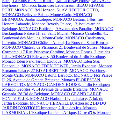
Eden, La Rousse - Saint Roman, Monaco
Bay House, MONACO
Bayhouse - Monacos luxuriöser Lebensraum
BEAU RIVAGE,
PORT, MONACO
Bel Horizon, 51 AV HECTOR OTTO,
MONACO
Bellevue Palace, Monte-Carlo, MONACO
BERMUDA, Jardin Exotique, MONACO
Bettina, 14bis, rue
Honoré Labande, Monaco
Beverly Palace, 13, boulevard de
Belgique, MONACO
Botticelli, 9 Avenue des Papalins, MONACO
Buckingham Palace 11, av. Saint-Michel, Monaco
Casabella, 41,
Boulevard des Moulins, Monte-Carlo, MONACO
Casabianca,
Larvotto, MONACO
Château Amiral, La Rousse - Saint Roman,
MONACO
Château de Plaisance, 21 Boulevard de Suisse, Monaco
Cormoran, 17 Rue Princesse Caroline, Monaco
Domes, 2, rue des
Lilas, MONACO
Edelweiss, 50 Boulevard du Jardin Exotique,
Monaco
Eden Park, Jardin Exotique, MONACO
Eden Star,
Fontvieille, MONACO
EDEN TOWER, Jardin Exotique, Monaco
Ermanno Palace, 27 BD ALBERT 1ER, MONACO
Est-Ouest,
Monte-Carlo, MONACO
Estoril, Larvotto, MONACO
Flor Palace
II, 26, Avenue de Grande Bretagne, Monaco
FLORESTAN,
LARVOTTO, MONACO
GARDEN HOUSE, Jardin Exotiquen
Monaco
Georges V, 14 Avenue de Grande Bretagne, MONACO
Granada, 28 Bd de Belgique, MONACO
GRAND LARGE,
FONTVIELLE, MONACO
Harbour Lights Palace, 7, bd. du
Jardin Exotique, MONACO
HERAKLEIA Adresse: 2 BD DU
JARDIN BXOTIQUE
Imperator, 2 Rue des Iris, Monaco
L'ARMORIAL
L'Exotique
La Petite Afrique, Carré d'Or, Monaco