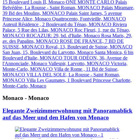
15 Boulevard Louis II, Monaco
ONE MONTE CARLO
Palais
Belvédère, La Rousse - Saint Roman, MONACO
Palais Miramare,
39 Bd des Moulins, MONACO
Palais Saint James, 5 avenue
Princesse Alice, Monaco
Quattrocento, Fontvieille, MONACO
Auteuil Résidence , 2 Boulevard du Ténao, MONACO
Riviera
Palace, 5 Rue des Lilas, MONACO
Roc Fleuri, 1, rue du Ténao,
MONACO
ROCAZUR: 29, bd. d'Italie, Monaco
Rosa Maris, 29,
av. des Papalins, MONACO
ROSE DE FRANCE, 7 BD DE
SUISSE, MONACO
Royal, 13, Boulevard de Suisse, MONACO
San Juan, 15, Boulevard du Larvotto, Monaco
Santa Monica, 6 bis
Boulevard d'Italie, MONACO
TOUR ODÉON, 36, Avenue de
l'Annonciade, Monaco
Vallespir, Larvotto, MONACO
Victoria,
Monte-Carlo, MONACO
Villa de Rome , 11 Bd de Suisse,
MONACO
VILLA DEL SOLE, La Rousse - Saint Roman,
MONACO
Villa Les Gaumates, 1 Boulevard Princesse Charlotte,
Monte-Carlo, Monaco
Monaco - Monaco
Elegante Zweizimmerwohnung mit Panoramablick
auf das Meer und den Hafen von Monaco