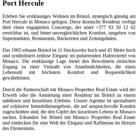
Port Hercule
Erleben Sie erstklassiges Wohnen im Bristol, strategisch günstig am 
Port Hercule in Monaco gelegen. Diese ikonische Residenz verfügt 
über einen engagierten Concierge, der unter +377 93 50 12 62 
erreichbar ist, und bietet unvergleichlichen Komfort, umgeben von 
Supermärkten, Restaurants, Bäckereien und Zeitungsläden.
Das 1965 erbaute Bristol ist 11 Stockwerke hoch und 45 Meter hoch 
und symbolisiert zeitlose Eleganz im pulsierenden Hafenviertel von 
Monaco. Die erstklassige Lage bietet den Bewohnern einfachen 
Zugang zu einer Vielzahl von Annehmlichkeiten, die einen 
Lebensstil mit höchstem Komfort und Bequemlichkeit 
gewährleisten.
Durch die Partnerschaft mit Monaco Properties Real Estate wird der 
Erwerb oder die Anmietung einer Residenz im Bristol zu einem 
nahtlosen und luxuriösen Erlebnis. Unsere Agentur ist spezialisiert 
auf exklusive Immobilienangebote, die auf anspruchsvolle Kunden 
zugeschnitten sind, die den Gipfel des luxuriösen Lebens in Monaco 
suchen. Erkunden Sie Bristol mit Monaco Properties Real Estate 
und entdecken Sie eine Welt der Eleganz und Raffinesse im Herzen 
des Fürstentums.