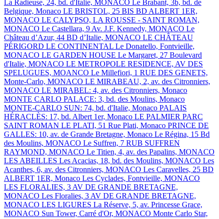
La Radieuse, 24, bd. d'Italie, MONACO
Le Brabant, 3b, bd. de
Belgique, Monaco
LE BRISTOL, 25 BIS BD ALBERT 1ER,
MONACO
LE CALYPSO, LA ROUSSE - SAINT ROMAN,
MONACO
Le Castellara, 9 Av. J.F. Kennedy, MONACO
Le
Château d’Azur, 44 BD d’Italie, MONACO
LE CHÂTEAU
PÉRIGORD
LE CONTINENTAL
Le Donatello, Fontvieille,
MONACO
LE GARDEN HOUSE
Le Margaret, 27 Boulevard
d'Italie, MONACO
LE METROPOLE RESIDENCE, AV DES
SPELUGUES, MOANCO
Le Millefiori, 1 RUE DES GENETS,
Monte-Carlo, MONACO
LE MIRABEAU, 2, av. des Citronniers,
MONACO
LE MIRABEL: 4, av. des Citronniers, Monaco
MONTE CARLO PALACE: 3, bd. des Moulins, Monaco
MONTE-CARLO SUN: 74, bd. d'Italie, Monaco
PALAIS
HÉRACLÈS: 17, bd. Albert 1er, Monaco
LE PALMIER
PARC
SAINT ROMAN
LE PLATI, 51 Rue Plati, Monaco
PRINCE DE
GALLES: 10, av. de Grande Bretagne, Monaco
Le Régina, 15 Bd
des Moulins, MONACO
Le Suffren, 7 RUB SUFFREN
RAYMOND, MONACO
Le Titien, 4, av. des Papalins, MONACO
LES ABEILLES
Les Acacias, 18, bd. des Moulins, MONACO
Les
Acanthes, 6, av. des Citronniers, MONACO
Les Caravelles, 25 BD
ALBERT 1ER, Monaco
Les Cyclades, Fontvieille, MONACO
LES FLORALIES, 3 AV DE GRANDE BRETAGNE,
MONACO
Les Floralies, 3 AV DE GRANDE BRETAGNE,
MONACO
LES LIGURES
La Réserve, 5, av. Princesse Grace,
MONACO
Sun Tower, Carré d'Or, MONACO
Monte Carlo Star,