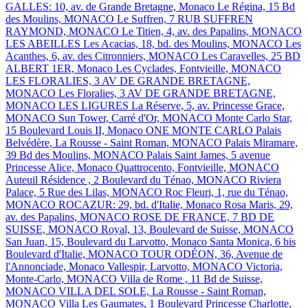
GALLES: 10, av. de Grande Bretagne, Monaco
Le Régina, 15 Bd
des Moulins, MONACO
Le Suffren, 7 RUB SUFFREN
RAYMOND, MONACO
Le Titien, 4, av. des Papalins, MONACO
LES ABEILLES
Les Acacias, 18, bd. des Moulins, MONACO
Les
Acanthes, 6, av. des Citronniers, MONACO
Les Caravelles, 25 BD
ALBERT 1ER, Monaco
Les Cyclades, Fontvieille, MONACO
LES FLORALIES, 3 AV DE GRANDE BRETAGNE,
MONACO
Les Floralies, 3 AV DE GRANDE BRETAGNE,
MONACO
LES LIGURES
La Réserve, 5, av. Princesse Grace,
MONACO
Sun Tower, Carré d'Or, MONACO
Monte Carlo Star,
15 Boulevard Louis II, Monaco
ONE MONTE CARLO
Palais
Belvédère, La Rousse - Saint Roman, MONACO
Palais Miramare,
39 Bd des Moulins, MONACO
Palais Saint James, 5 avenue
Princesse Alice, Monaco
Quattrocento, Fontvieille, MONACO
Auteuil Résidence , 2 Boulevard du Ténao, MONACO
Riviera
Palace, 5 Rue des Lilas, MONACO
Roc Fleuri, 1, rue du Ténao,
MONACO
ROCAZUR: 29, bd. d'Italie, Monaco
Rosa Maris, 29,
av. des Papalins, MONACO
ROSE DE FRANCE, 7 BD DE
SUISSE, MONACO
Royal, 13, Boulevard de Suisse, MONACO
San Juan, 15, Boulevard du Larvotto, Monaco
Santa Monica, 6 bis
Boulevard d'Italie, MONACO
TOUR ODÉON, 36, Avenue de
l'Annonciade, Monaco
Vallespir, Larvotto, MONACO
Victoria,
Monte-Carlo, MONACO
Villa de Rome , 11 Bd de Suisse,
MONACO
VILLA DEL SOLE, La Rousse - Saint Roman,
MONACO
Villa Les Gaumates, 1 Boulevard Princesse Charlotte,