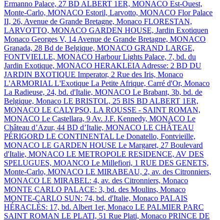
Ermanno Palace, 27 BD ALBERT 1ER, MONACO
Est-Ouest,
Monte-Carlo, MONACO
Estoril, Larvotto, MONACO
Flor Palace
II, 26, Avenue de Grande Bretagne, Monaco
FLORESTAN,
LARVOTTO, MONACO
GARDEN HOUSE, Jardin Exotiquen
Monaco
Georges V, 14 Avenue de Grande Bretagne, MONACO
Granada, 28 Bd de Belgique, MONACO
GRAND LARGE,
FONTVIELLE, MONACO
Harbour Lights Palace, 7, bd. du
Jardin Exotique, MONACO
HERAKLEIA Adresse: 2 BD DU
JARDIN BXOTIQUE
Imperator, 2 Rue des Iris, Monaco
L'ARMORIAL
L'Exotique
La Petite Afrique, Carré d'Or, Monaco
La Radieuse, 24, bd. d'Italie, MONACO
Le Brabant, 3b, bd. de
Belgique, Monaco
LE BRISTOL, 25 BIS BD ALBERT 1ER,
MONACO
LE CALYPSO, LA ROUSSE - SAINT ROMAN,
MONACO
Le Castellara, 9 Av. J.F. Kennedy, MONACO
Le
Château d’Azur, 44 BD d’Italie, MONACO
LE CHÂTEAU
PÉRIGORD
LE CONTINENTAL
Le Donatello, Fontvieille,
MONACO
LE GARDEN HOUSE
Le Margaret, 27 Boulevard
d'Italie, MONACO
LE METROPOLE RESIDENCE, AV DES
SPELUGUES, MOANCO
Le Millefiori, 1 RUE DES GENETS,
Monte-Carlo, MONACO
LE MIRABEAU, 2, av. des Citronniers,
MONACO
LE MIRABEL: 4, av. des Citronniers, Monaco
MONTE CARLO PALACE: 3, bd. des Moulins, Monaco
MONTE-CARLO SUN: 74, bd. d'Italie, Monaco
PALAIS
HÉRACLÈS: 17, bd. Albert 1er, Monaco
LE PALMIER
PARC
SAINT ROMAN
LE PLATI, 51 Rue Plati, Monaco
PRINCE DE