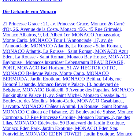
Die Gebäude von Monaco
21 Princesse Grace : 21, av. Princesse Grace, Monaco
26 Carré
d'Or, 26, Avenue de la Costa, Monaco
45G, 45 Rue Grimaldi,
Monaco
Albatros, 9, bd. Albert 1er, MONACO
Ambassador,
Monte-Carlo, MONACO
Tour L’Annonciade, 17, av. de
l'Annonciade, MONACO
Atlantis, La Rousse - Saint Roman,
MONACO
Atlantis, La Rousse - Saint Roman, MONACO
Azur
Eden, La Rousse - Saint Roman, Monaco
Bay House, MONACO
Bayhouse - Monacos luxuriöser Lebensraum
BEAU RIVAGE,
PORT, MONACO
Bel Horizon, 51 AV HECTOR OTTO,
MONACO
Bellevue Palace, Monte-Carlo, MONACO
BERMUDA, Jardin Exotique, MONACO
Bettina, 14bis, rue
Honoré Labande, Monaco
Beverly Palace, 13, boulevard de
Belgique, MONACO
Botticelli, 9 Avenue des Papalins, MONACO
Buckingham Palace 11, av. Saint-Michel, Monaco
Casabella, 41,
Boulevard des Moulins, Monte-Carlo, MONACO
Casabianca,
Larvotto, MONACO
Château Amiral, La Rousse - Saint Roman,
MONACO
Château de Plaisance, 21 Boulevard de Suisse, Monaco
Cormoran, 17 Rue Princesse Caroline, Monaco
Domes, 2, rue des
Lilas, MONACO
Edelweiss, 50 Boulevard du Jardin Exotique,
Monaco
Eden Park, Jardin Exotique, MONACO
Eden Star,
Fontvieille, MONACO
EDEN TOWER, Jardin Exotique, Monaco