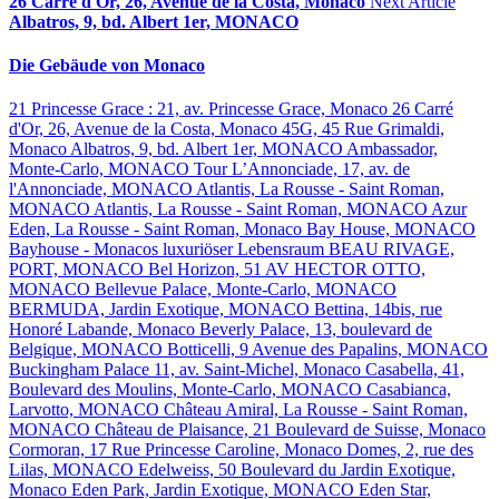
26 Carré d'Or, 26, Avenue de la Costa, Monaco
Next Article
Albatros, 9, bd. Albert 1er, MONACO
Die Gebäude von Monaco
21 Princesse Grace : 21, av. Princesse Grace, Monaco
26 Carré
d'Or, 26, Avenue de la Costa, Monaco
45G, 45 Rue Grimaldi,
Monaco
Albatros, 9, bd. Albert 1er, MONACO
Ambassador,
Monte-Carlo, MONACO
Tour L’Annonciade, 17, av. de
l'Annonciade, MONACO
Atlantis, La Rousse - Saint Roman,
MONACO
Atlantis, La Rousse - Saint Roman, MONACO
Azur
Eden, La Rousse - Saint Roman, Monaco
Bay House, MONACO
Bayhouse - Monacos luxuriöser Lebensraum
BEAU RIVAGE,
PORT, MONACO
Bel Horizon, 51 AV HECTOR OTTO,
MONACO
Bellevue Palace, Monte-Carlo, MONACO
BERMUDA, Jardin Exotique, MONACO
Bettina, 14bis, rue
Honoré Labande, Monaco
Beverly Palace, 13, boulevard de
Belgique, MONACO
Botticelli, 9 Avenue des Papalins, MONACO
Buckingham Palace 11, av. Saint-Michel, Monaco
Casabella, 41,
Boulevard des Moulins, Monte-Carlo, MONACO
Casabianca,
Larvotto, MONACO
Château Amiral, La Rousse - Saint Roman,
MONACO
Château de Plaisance, 21 Boulevard de Suisse, Monaco
Cormoran, 17 Rue Princesse Caroline, Monaco
Domes, 2, rue des
Lilas, MONACO
Edelweiss, 50 Boulevard du Jardin Exotique,
Monaco
Eden Park, Jardin Exotique, MONACO
Eden Star,