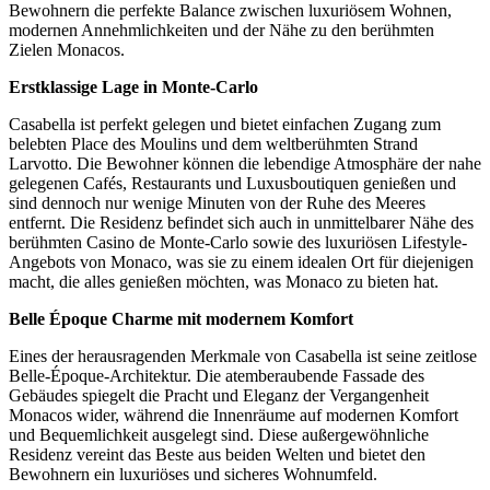
Bewohnern die perfekte Balance zwischen luxuriösem Wohnen,
modernen Annehmlichkeiten und der Nähe zu den berühmten
Zielen Monacos.
Erstklassige Lage in Monte-Carlo
Casabella ist perfekt gelegen und bietet einfachen Zugang zum
belebten Place des Moulins und dem weltberühmten Strand
Larvotto. Die Bewohner können die lebendige Atmosphäre der nahe
gelegenen Cafés, Restaurants und Luxusboutiquen genießen und
sind dennoch nur wenige Minuten von der Ruhe des Meeres
entfernt. Die Residenz befindet sich auch in unmittelbarer Nähe des
berühmten Casino de Monte-Carlo sowie des luxuriösen Lifestyle-
Angebots von Monaco, was sie zu einem idealen Ort für diejenigen
macht, die alles genießen möchten, was Monaco zu bieten hat.
Belle Époque Charme mit modernem Komfort
Eines der herausragenden Merkmale von Casabella ist seine zeitlose
Belle-Époque-Architektur. Die atemberaubende Fassade des
Gebäudes spiegelt die Pracht und Eleganz der Vergangenheit
Monacos wider, während die Innenräume auf modernen Komfort
und Bequemlichkeit ausgelegt sind. Diese außergewöhnliche
Residenz vereint das Beste aus beiden Welten und bietet den
Bewohnern ein luxuriöses und sicheres Wohnumfeld.