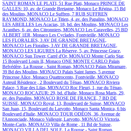
SAINT ROMAN
LE PLATI, 51 Rue Plati, Monaco
PRINCE DE
GALLES: 10, av. de Grande Bretagne, Monaco
Le Régina, 15 Bd
des Moulins, MONACO
Le Suffren, 7 RUB SUFFREN
RAYMOND, MONACO
Le Titien, 4, av. des Papalins, MONACO
LES ABEILLES
Les Acacias, 18, bd. des Moulins, MONACO
Les
Acanthes, 6, av. des Citronniers, MONACO
Les Caravelles, 25 BD
ALBERT 1ER, Monaco
Les Cyclades, Fontvieille, MONACO
LES FLORALIES, 3 AV DE GRANDE BRETAGNE,
MONACO
Les Floralies, 3 AV DE GRANDE BRETAGNE,
MONACO
LES LIGURES
La Réserve, 5, av. Princesse Grace,
MONACO
Sun Tower, Carré d'Or, MONACO
Monte Carlo Star,
15 Boulevard Louis II, Monaco
ONE MONTE CARLO
Palais
Belvédère, La Rousse - Saint Roman, MONACO
Palais Miramare,
39 Bd des Moulins, MONACO
Palais Saint James, 5 avenue
Princesse Alice, Monaco
Quattrocento, Fontvieille, MONACO
Auteuil Résidence , 2 Boulevard du Ténao, MONACO
Riviera
Palace, 5 Rue des Lilas, MONACO
Roc Fleuri, 1, rue du Ténao,
MONACO
ROCAZUR: 29, bd. d'Italie, Monaco
Rosa Maris, 29,
av. des Papalins, MONACO
ROSE DE FRANCE, 7 BD DE
SUISSE, MONACO
Royal, 13, Boulevard de Suisse, MONACO
San Juan, 15, Boulevard du Larvotto, Monaco
Santa Monica, 6 bis
Boulevard d'Italie, MONACO
TOUR ODÉON, 36, Avenue de
l'Annonciade, Monaco
Vallespir, Larvotto, MONACO
Victoria,
Monte-Carlo, MONACO
Villa de Rome , 11 Bd de Suisse,
MONACO
VILLA DEL SOLE, La Rousse - Saint Roman,