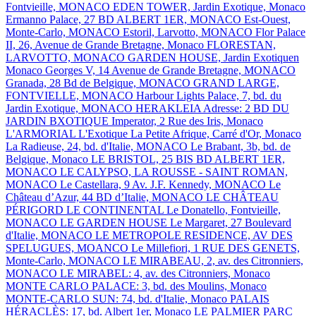
Fontvieille, MONACO
EDEN TOWER, Jardin Exotique, Monaco
Ermanno Palace, 27 BD ALBERT 1ER, MONACO
Est-Ouest,
Monte-Carlo, MONACO
Estoril, Larvotto, MONACO
Flor Palace
II, 26, Avenue de Grande Bretagne, Monaco
FLORESTAN,
LARVOTTO, MONACO
GARDEN HOUSE, Jardin Exotiquen
Monaco
Georges V, 14 Avenue de Grande Bretagne, MONACO
Granada, 28 Bd de Belgique, MONACO
GRAND LARGE,
FONTVIELLE, MONACO
Harbour Lights Palace, 7, bd. du
Jardin Exotique, MONACO
HERAKLEIA Adresse: 2 BD DU
JARDIN BXOTIQUE
Imperator, 2 Rue des Iris, Monaco
L'ARMORIAL
L'Exotique
La Petite Afrique, Carré d'Or, Monaco
La Radieuse, 24, bd. d'Italie, MONACO
Le Brabant, 3b, bd. de
Belgique, Monaco
LE BRISTOL, 25 BIS BD ALBERT 1ER,
MONACO
LE CALYPSO, LA ROUSSE - SAINT ROMAN,
MONACO
Le Castellara, 9 Av. J.F. Kennedy, MONACO
Le
Château d’Azur, 44 BD d’Italie, MONACO
LE CHÂTEAU
PÉRIGORD
LE CONTINENTAL
Le Donatello, Fontvieille,
MONACO
LE GARDEN HOUSE
Le Margaret, 27 Boulevard
d'Italie, MONACO
LE METROPOLE RESIDENCE, AV DES
SPELUGUES, MOANCO
Le Millefiori, 1 RUE DES GENETS,
Monte-Carlo, MONACO
LE MIRABEAU, 2, av. des Citronniers,
MONACO
LE MIRABEL: 4, av. des Citronniers, Monaco
MONTE CARLO PALACE: 3, bd. des Moulins, Monaco
MONTE-CARLO SUN: 74, bd. d'Italie, Monaco
PALAIS
HÉRACLÈS: 17, bd. Albert 1er, Monaco
LE PALMIER
PARC