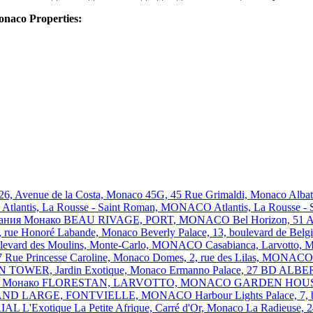
aco Properties:
 26, Avenue de la Costa, Monaco
45G, 45 Rue Grimaldi, Monaco
Alba
O
Atlantis, La Rousse - Saint Roman, MONACO
Atlantis, La Rousse
тания Монако
BEAU RIVAGE, PORT, MONACO
Bel Horizon, 
is, rue Honoré Labande, Monaco
Beverly Palace, 13, boulevard de B
oulevard des Moulins, Monte-Carlo, MONACO
Casabianca, Larvott
 Rue Princesse Caroline, Monaco
Domes, 2, rue des Lilas, MONAC
 TOWER, Jardin Exotique, Monaco
Ermanno Palace, 27 BD AL
e, Монако
FLORESTAN, LARVOTTO, MONACO
GARDEN HOUSE,
ND LARGE, FONTVIELLE, MONACO
Harbour Lights Palace, 7
RIAL
L'Exotique
La Petite Afrique, Carré d'Or, Monaco
La Radieuse, 