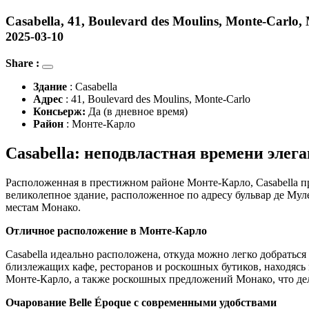
Casabella, 41, Boulevard des Moulins, Monte-Car
2025-03-10
Share :
Здание
: Casabella
Адрес
: 41, Boulevard des Moulins, Monte-Carlo
Консьерж:
Да (в дневное время)
Район
: Монте-Карло
Casabella: неподвластная времени элег
Расположенная в престижном районе Монте-Карло, Casabella п
великолепное здание, расположенное по адресу бульвар де Му
местам Монако.
Отличное расположение в Монте-Карло
Casabella идеально расположена, откуда можно легко добрать
близлежащих кафе, ресторанов и роскошных бутиков, находясь 
Монте-Карло, а также роскошных предложений Монако, что дела
Очарование Belle Époque с современными удобствами