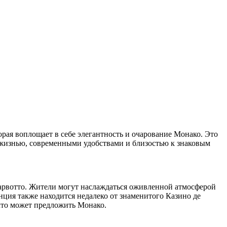
рая воплощает в себе элегантность и очарование Монако. Это
й жизнью, современными удобствами и близостью к знаковым
Ларвотто. Жители могут наслаждаться оживленной атмосферой
нция также находится недалеко от знаменитого Казино де
 что может предложить Монако.