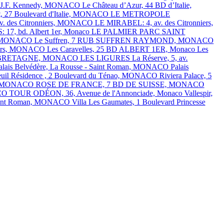
Av. J.F. Kennedy, MONACO
Le Château d’Azur, 44 BD d’Italie,
t, 27 Boulevard d'Italie, MONACO
LE METROPOLE
. des Citronniers, MONACO
LE MIRABEL: 4, av. des Citronniers,
7, bd. Albert 1er, Monaco
LE PALMIER
PARC SAINT
ns, MONACO
Le Suffren, 7 RUB SUFFREN RAYMOND, MONACO
nniers, MONACO
Les Caravelles, 25 BD ALBERT 1ER, Monaco
Les
NDE BRETAGNE, MONACO
LES LIGURES
La Réserve, 5, av.
alais Belvédère, La Rousse - Saint Roman, MONACO
Palais
euil Résidence , 2 Boulevard du Ténao, MONACO
Riviera Palace, 5
ins, MONACO
ROSE DE FRANCE, 7 BD DE SUISSE, MONACO
ACO
TOUR ODÉON, 36, Avenue de l'Annonciade, Monaco
Vallespir,
Saint Roman, MONACO
Villa Les Gaumates, 1 Boulevard Princesse