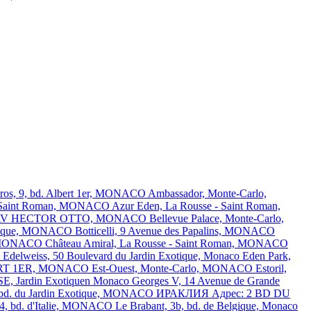
tros, 9, bd. Albert 1er, MONACO
Ambassador, Monte-Carlo,
 - Saint Roman, MONACO
Azur Eden, La Rousse - Saint Roman,
51 AV HECTOR OTTO, MONACO
Bellevue Palace, Monte-Carlo,
elgique, MONACO
Botticelli, 9 Avenue des Papalins, MONACO
o, MONACO
Château Amiral, La Rousse - Saint Roman, MONACO
O
Edelweiss, 50 Boulevard du Jardin Exotique, Monaco
Eden Park,
BERT 1ER, MONACO
Est-Ouest, Monte-Carlo, MONACO
Estoril,
 Jardin Exotiquen Monaco
Georges V, 14 Avenue de Grande
, bd. du Jardin Exotique, MONACO
ИРАКЛИЯ Адрес: 2 BD DU
24, bd. d'Italie, MONACO
Le Brabant, 3b, bd. de Belgique, Monaco