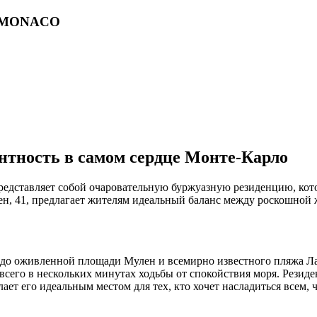
lo, MONACO
антность в самом сердце Монте-Карло
редставляет собой очаровательную буржуазную резиденцию, кото
лен, 41, предлагает жителям идеальный баланс между роскошно
ся до оживленной площади Мулен и всемирно известного пляжа 
всего в нескольких минутах ходьбы от спокойствия моря. Резиде
ет его идеальным местом для тех, кто хочет насладиться всем,