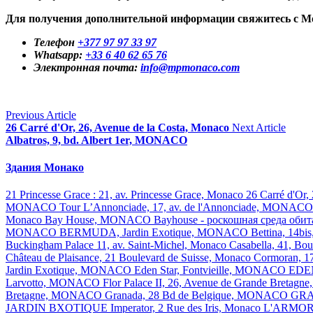
Для получения дополнительной информации свяжитесь с Mon
Телефон
+377 97 97 33 97
Whatsapp:
+33 6 40 62 65 76
Электронная почта:
info@mpmonaco.com
Previous Article
26 Carré d'Or, 26, Avenue de la Costa, Monaco
Next Article
Albatros, 9, bd. Albert 1er, MONACO
Здания Монако
21 Princesse Grace : 21, av. Princesse Grace, Monaco
26 Carré d'Or,
MONACO
Tour L’Annonciade, 17, av. de l'Annonciade, MONAC
Monaco
Bay House, MONACO
Bayhouse - роскошная среда оби
MONACO
BERMUDA, Jardin Exotique, MONACO
Bettina, 14b
Buckingham Palace 11, av. Saint-Michel, Monaco
Casabella, 41, B
Château de Plaisance, 21 Boulevard de Suisse, Monaco
Cormoran, 17
Jardin Exotique, MONACO
Eden Star, Fontvieille, MONACO
EDEN
Larvotto, MONACO
Flor Palace II, 26, Avenue de Grande Bretagn
Bretagne, MONACO
Granada, 28 Bd de Belgique, MONACO
GRA
JARDIN BXOTIQUE
Imperator, 2 Rue des Iris, Monaco
L'ARMO