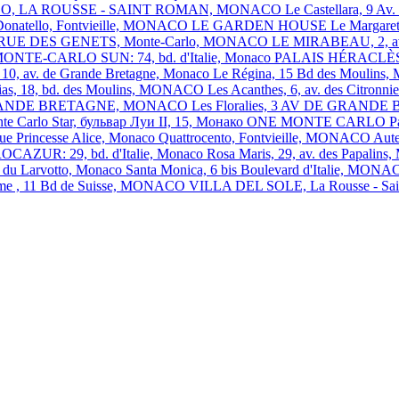
SO, LA ROUSSE - SAINT ROMAN, MONACO
Le Castellara, 9 
Donatello, Fontvieille, MONACO
LE GARDEN HOUSE
Le Margare
, 1 RUE DES GENETS, Monte-Carlo, MONACO
LE MIRABEAU, 2, av
ONTE-CARLO SUN: 74, bd. d'Italie, Monaco
PALAIS HÉRACLÈS: 1
, av. de Grande Bretagne, Monaco
Le Régina, 15 Bd des Mouli
ias, 18, bd. des Moulins, MONACO
Les Acanthes, 6, av. des Citro
GRANDE BRETAGNE, MONACO
Les Floralies, 3 AV DE GRA
te Carlo Star, бульвар Луи II, 15, Монако
ONE MONTE CARLO
P
nue Princesse Alice, Monaco
Quattrocento, Fontvieille, MONACO
Aut
OCAZUR: 29, bd. d'Italie, Monaco
Rosa Maris, 29, av. des Papal
d du Larvotto, Monaco
Santa Monica, 6 bis Boulevard d'Italie, MON
ome , 11 Bd de Suisse, MONACO
VILLA DEL SOLE, La Rousse - 