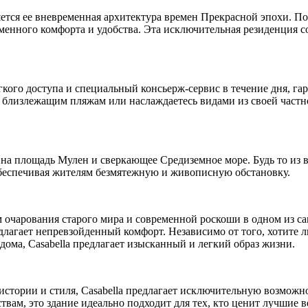
тся ее вневременная архитектура времен Прекрасной эпохи. По
менного комфорта и удобства. Эта исключительная резиденция со
легкого доступа и специальный консьерж-сервис в течение дня, г
о близлежащим пляжам или наслаждаетесь видами из своей част
на площадь Мулен и сверкающее Средиземное море. Будь то из в
обеспечивая жителям безмятежную и живописную обстановку.
м очарования старого мира и современной роскоши в одном из с
едлагает непревзойденный комфорт. Независимо от того, хотите 
ома, Casabella предлагает изысканный и легкий образ жизни.
стории и стиля, Casabella предлагает исключительную возможно
вам, это здание идеально подходит для тех, кто ценит лучшие 