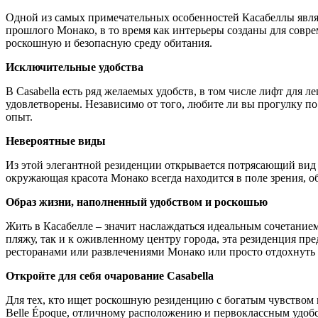
Одной из самых примечательных особенностей Касабеллы являе
прошлого Монако, в то время как интерьеры созданы для совре
роскошную и безопасную среду обитания.
Исключительные удобства
В Casabella есть ряд желаемых удобств, в том числе лифт для 
удовлетворены. Независимо от того, любите ли вы прогулку п
опыт.
Невероятные виды
Из этой элегантной резиденции открывается потрясающий вид 
окружающая красота Монако всегда находится в поле зрения, 
Образ жизни, наполненный удобством и роскошью
Жить в Касабелле – значит наслаждаться идеальным сочетание
пляжу, так и к оживленному центру города, эта резиденция пр
ресторанами или развлечениями Монако или просто отдохнуть д
Откройте для себя очарование Casabella
Для тех, кто ищет роскошную резиденцию с богатым чувством и
Belle Époque, отличному расположению и первоклассным удобст