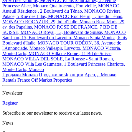
39 Bd des Moulins, MONACO
Palais Saint James, 5 avenue
Princesse Alice, Monaco
Quattrocento, Fontvieille, MONACO
Auteuil Résidence , 2 Boulevard du Ténao, MONACO
Riviera
Palace, 5 Rue des Lilas, MONACO
Roc Fleuri, 1, rue du Ténao,
MONACO
ROCAZUR: 29, bd. d'Italie, Monaco
Rosa Maris, 29,
av. des Papalins, MONACO
ROSE DE FRANCE, 7 BD DE
SUISSE, MONACO
Royal, 13, Boulevard de Suisse, MONACO
San Juan, 15, Boulevard du Larvotto, Monaco
Santa Monica, 6 bis
Boulevard d'Italie, MONACO
TOUR ODÉON, 36, Avenue de
l'Annonciade, Monaco
Vallespir, Larvotto, MONACO
Victoria,
Monte-Carlo, MONACO
Villa de Rome , 11 Bd de Suisse,
MONACO
VILLA DEL SOLE, La Rousse - Saint Roman,
MONACO
Villa Les Gaumates, 1 Boulevard Princesse Charlotte,
Monte-Carlo, Monaco
Продажи Монако
Продажи во Франции
Аренда Монако
Rentals France
Off Market Properties
Newsletter
Register
Subscribe to our newsletter to receive our latest news.
News