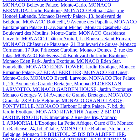
MONACO
Bellevue Palace, Monte-Carlo, MONACO
BERMUDA, Jardin Exotique, MONACO
Bettina, 14bis, rue
Honoré Labande, Monaco
Beverly Palace, 13, boulevard de
Belgique, MONACO
Botticelli, 9 Avenue des Papalins, MONACO
Buckingham Palace 11, av. Saint-Michel, Monaco
Casabella, 41,
Boulevard des Moulins, Monte-Carlo, MONACO
Casabianca,
Larvotto, MONACO
Château Amiral, La Rousse - Saint Roman,
MONACO
Château de Plaisance, 21 Boulevard de Suisse, Monaco
Cormoran, 17 Rue Princesse Caroline, Monaco
Domes, 2, rue des
Lilas, MONACO
Edelweiss, 50 Boulevard du Jardin Exotique,
Monaco
Eden Park, Jardin Exotique, MONACO
Eden Star,
Fontvieille, MONACO
EDEN TOWER, Jardin Exotique, Monaco
Ermanno Palace, 27 BD ALBERT 1ER, MONACO
Est-Ouest,
Monte-Carlo, MONACO
Estoril, Larvotto, MONACO
Flor Palace
II, 26, Avenue de Grande Bretagne, Монако
FLORESTAN,
LARVOTTO, MONACO
GARDEN HOUSE, Jardin Exotiquen
Monaco
Georges V, 14 Avenue de Grande Bretagne, MONACO
Granada, 28 Bd de Belgique, MONACO
GRAND LARGE,
FONTVIELLE, MONACO
Harbour Lights Palace, 7, bd. du
Jardin Exotique, MONACO
ИРАКЛИЯ Адрес: 2 BD DU
JARDIN BXOTIQUE
Imperator, 2 Rue des Iris, Monaco
L'ARMORIAL
L'Exotique
La Petite Afrique, Carré d'Or, Monaco
La Radieuse, 24, bd. d'Italie, MONACO
Le Brabant, 3b, bd. de
Belgique, Monaco
LE BRISTOL, 25 BIS BD ALBERT 1ER,
MONACO
LE CALYPSO, LA ROUSSE - SAINT ROMAN,