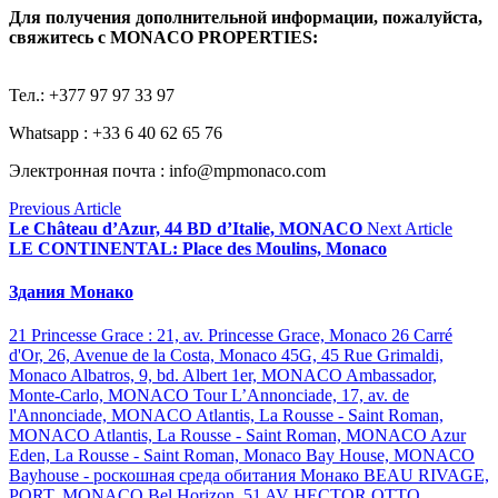
Для получения дополнительной информации, пожалуйста,
свяжитесь с MONACO PROPERTIES:
Тел.: +377 97 97 33 97
Whatsapp : +33 6 40 62 65 76
Электронная почта : info@mpmonaco.com
Previous Article
Le Château d’Azur, 44 BD d’Italie, MONACO
Next Article
LE CONTINENTAL: Place des Moulins, Monaco
Здания Монако
21 Princesse Grace : 21, av. Princesse Grace, Monaco
26 Carré
d'Or, 26, Avenue de la Costa, Monaco
45G, 45 Rue Grimaldi,
Monaco
Albatros, 9, bd. Albert 1er, MONACO
Ambassador,
Monte-Carlo, MONACO
Tour L’Annonciade, 17, av. de
l'Annonciade, MONACO
Atlantis, La Rousse - Saint Roman,
MONACO
Atlantis, La Rousse - Saint Roman, MONACO
Azur
Eden, La Rousse - Saint Roman, Monaco
Bay House, MONACO
Bayhouse - роскошная среда обитания Монако
BEAU RIVAGE,
PORT, MONACO
Bel Horizon, 51 AV HECTOR OTTO,