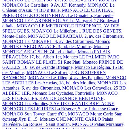
MONACO
Le Castellara, 9 Av. J.F. Kennedy, MONACO
Le
Château d’Azur, 44 BD d’Italie, MONACO
LE CHÂTEAU
PÉRIGORD
LE CONTINENTAL
Le Donatello, Fontvieille,
MONACO
LE GARDEN HOUSE
Le Margaret, 27 Boulevard
d'Italie, MONACO
LE METROPOLE RESIDENCE, AV DES
SPELUGUES, MOANCO
Le Millefiori, 1 RUE DES GENETS,
Monte-Carlo, MONACO
LE MIRABEAU, 2, av. des Citronniers,
MONACO
LE MIRABEL: 4, av. des Citronniers, Monaco
MONTE CARLO PALACE: 3, bd. des Moulins, Monaco
MONTE-CARLO SUN: 74, bd. d'Italie, Monaco
PALAIS
HÉRACLÈS: 17, bd. Albert 1er, Monaco
LE PALMIER
PARC
SAINT ROMAN
LE PLATI, 51 Rue Plati, Monaco
PRINCE DE
GALLES: 10, av. de Grande Bretagne, Monaco
Le Régina, 15 Bd
des Moulins, MONACO
Le Suffren, 7 RUB SUFFREN
RAYMOND, MONACO
Le Titien, 4, av. des Papalins, MONACO
LES ABEILLES
Les Acacias, 18, bd. des Moulins, MONACO
Les
Acanthes, 6, av. des Citronniers, MONACO
Les Caravelles, 25 BD
ALBERT 1ER, Monaco
Les Cyclades, Fontvieille, MONACO
LES FLORALIES, 3 AV DE GRANDE BRETAGNE,
MONACO
Les Floralies, 3 AV DE GRANDE BRETAGNE,
MONACO
LES LIGURES
La Réserve, 5, av. Princesse Grace,
MONACO
Sun Tower, Carré d'Or, MONACO
Monte Carlo Star,
бульвар Луи II, 15, Монако
ONE MONTE CARLO
Palais
Belvédère, La Rousse - Saint Roman, MONACO
Palais Miramare,