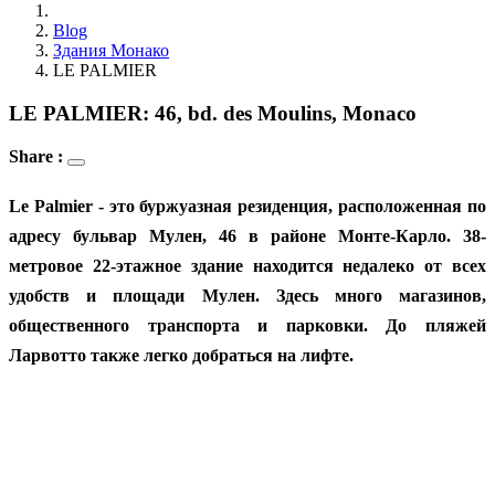
Blog
Здания Монако
LE PALMIER
LE PALMIER: 46, bd. des Moulins, Monaco
Share :
Le Palmier - это буржуазная резиденция, расположенная по
адресу бульвар Мулен, 46 в районе Монте-Карло. 38-
метровое 22-этажное здание находится недалеко от всех
удобств и площади Мулен. Здесь много магазинов,
общественного транспорта и парковки. До пляжей
Ларвотто также легко добраться на лифте.