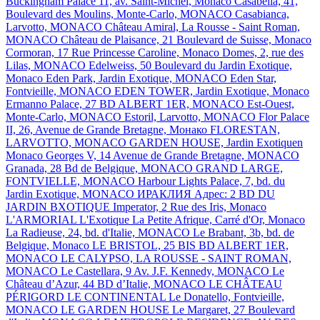
Buckingham Palace 11, av. Saint-Michel, Monaco
Casabella, 41,
Boulevard des Moulins, Monte-Carlo, MONACO
Casabianca,
Larvotto, MONACO
Château Amiral, La Rousse - Saint Roman,
MONACO
Château de Plaisance, 21 Boulevard de Suisse, Monaco
Cormoran, 17 Rue Princesse Caroline, Monaco
Domes, 2, rue des
Lilas, MONACO
Edelweiss, 50 Boulevard du Jardin Exotique,
Monaco
Eden Park, Jardin Exotique, MONACO
Eden Star,
Fontvieille, MONACO
EDEN TOWER, Jardin Exotique, Monaco
Ermanno Palace, 27 BD ALBERT 1ER, MONACO
Est-Ouest,
Monte-Carlo, MONACO
Estoril, Larvotto, MONACO
Flor Palace
II, 26, Avenue de Grande Bretagne, Монако
FLORESTAN,
LARVOTTO, MONACO
GARDEN HOUSE, Jardin Exotiquen
Monaco
Georges V, 14 Avenue de Grande Bretagne, MONACO
Granada, 28 Bd de Belgique, MONACO
GRAND LARGE,
FONTVIELLE, MONACO
Harbour Lights Palace, 7, bd. du
Jardin Exotique, MONACO
ИРАКЛИЯ Адрес: 2 BD DU
JARDIN BXOTIQUE
Imperator, 2 Rue des Iris, Monaco
L'ARMORIAL
L'Exotique
La Petite Afrique, Carré d'Or, Monaco
La Radieuse, 24, bd. d'Italie, MONACO
Le Brabant, 3b, bd. de
Belgique, Monaco
LE BRISTOL, 25 BIS BD ALBERT 1ER,
MONACO
LE CALYPSO, LA ROUSSE - SAINT ROMAN,
MONACO
Le Castellara, 9 Av. J.F. Kennedy, MONACO
Le
Château d’Azur, 44 BD d’Italie, MONACO
LE CHÂTEAU
PÉRIGORD
LE CONTINENTAL
Le Donatello, Fontvieille,
MONACO
LE GARDEN HOUSE
Le Margaret, 27 Boulevard