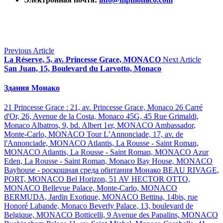
Previous Article
La Réserve, 5, av. Princesse Grace, MONACO
Next Article
San Juan, 15, Boulevard du Larvotto, Monaco
Здания Монако
21 Princesse Grace : 21, av. Princesse Grace, Monaco
26 Carré
d'Or, 26, Avenue de la Costa, Monaco
45G, 45 Rue Grimaldi,
Monaco
Albatros, 9, bd. Albert 1er, MONACO
Ambassador,
Monte-Carlo, MONACO
Tour L’Annonciade, 17, av. de
l'Annonciade, MONACO
Atlantis, La Rousse - Saint Roman,
MONACO
Atlantis, La Rousse - Saint Roman, MONACO
Azur
Eden, La Rousse - Saint Roman, Monaco
Bay House, MONACO
Bayhouse - роскошная среда обитания Монако
BEAU RIVAGE,
PORT, MONACO
Bel Horizon, 51 AV HECTOR OTTO,
MONACO
Bellevue Palace, Monte-Carlo, MONACO
BERMUDA, Jardin Exotique, MONACO
Bettina, 14bis, rue
Honoré Labande, Monaco
Beverly Palace, 13, boulevard de
Belgique, MONACO
Botticelli, 9 Avenue des Papalins, MONACO