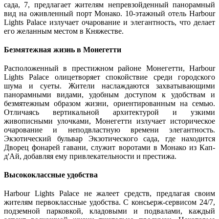
сада, 7, предлагает жителям непревзойденный панорамный 
вид на оживленный порт Монако. 10-этажный отель Harbour 
Lights Palace излучает очарование и элегантность, что делает 
его желанным местом в Княжестве.
Безмятежная жизнь в Монегетти
Расположенный в престижном районе Монегетти, Harbour 
Lights Palace олицетворяет спокойствие среди городского 
шума и суеты. Жители наслаждаются захватывающими 
панорамными видами, удобным доступом к удобствам и 
безмятежным образом жизни, ориентированным на семью. 
Отличаясь вертикальной архитектурой и узкими 
живописными улочками, Монегетти излучает историческое 
очарование и неподвластную времени элегантность. 
Экзотический бульвар Экзотического сада, где находится 
Дворец фонарей гавани, служит воротами в Монако из Кап-
д'Ай, добавляя ему привлекательности и престижа.
Высококлассные удобства
Harbour Lights Palace не жалеет средств, предлагая своим 
жителям первоклассные удобства. С консьерж-сервисом 24/7, 
подземной парковкой, кладовыми и подвалами, каждый 