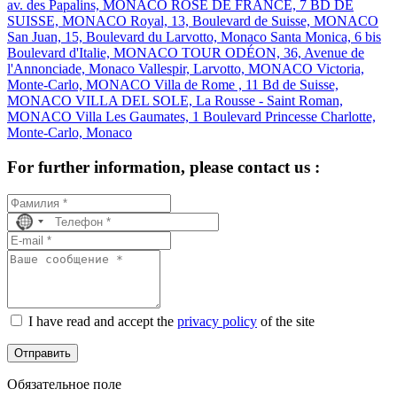
av. des Papalins, MONACO
ROSE DE FRANCE, 7 BD DE
SUISSE, MONACO
Royal, 13, Boulevard de Suisse, MONACO
San Juan, 15, Boulevard du Larvotto, Monaco
Santa Monica, 6 bis
Boulevard d'Italie, MONACO
TOUR ODÉON, 36, Avenue de
l'Annonciade, Monaco
Vallespir, Larvotto, MONACO
Victoria,
Monte-Carlo, MONACO
Villa de Rome , 11 Bd de Suisse,
MONACO
VILLA DEL SOLE, La Rousse - Saint Roman,
MONACO
Villa Les Gaumates, 1 Boulevard Princesse Charlotte,
Monte-Carlo, Monaco
For further information, please contact us :
No
country
selected
I have read and accept the
privacy policy
of the site
Отправить
Обязательное поле