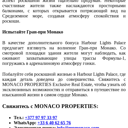
аспект роскошной жизни тщательно продуман. Некоторые 
счастливые жители также наслаждаются просторными 
балконами, с которых открывается потрясающий вид на 
Средиземное море, создавая атмосферу спокойствия и 
роскоши.
Испытайте Гран-при Монако
В качестве дополнительного бонуса Harbour Lights Palace 
предлагает взглянуть на волнение Гран-при Монако. Со 
смотровой площадки здания жители могут наблюдать, как 
оживают захватывающие улицы трассы Формулы-1, 
погружаясь в адреналиновую атмосферу гонки.
Побалуйте себя роскошной жизнью в Harbour Lights Palace, где 
каждая деталь доведена до совершенства. Свяжитесь с 
MONACO PROPERTIES Exclusive Real Estate, чтобы узнать об 
эксклюзивных возможностях и отправиться в путешествие по 
изысканной жизни в самом сердце Монако.
Свяжитесь с MONACO PROPERTIES:
Тел.:
+377 97 97 33 97
WhatsApp:
+33 6 40 62 65 76
Электронная почта:
info@mpmonaco.com