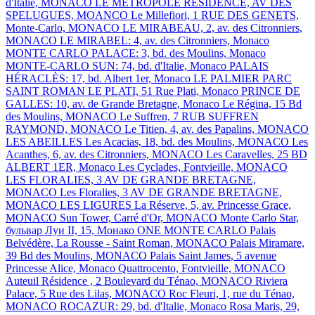
d'Italie, MONACO
LE METROPOLE RESIDENCE, AV DES
SPELUGUES, MOANCO
Le Millefiori, 1 RUE DES GENETS,
Monte-Carlo, MONACO
LE MIRABEAU, 2, av. des Citronniers,
MONACO
LE MIRABEL: 4, av. des Citronniers, Monaco
MONTE CARLO PALACE: 3, bd. des Moulins, Monaco
MONTE-CARLO SUN: 74, bd. d'Italie, Monaco
PALAIS
HÉRACLÈS: 17, bd. Albert 1er, Monaco
LE PALMIER
PARC
SAINT ROMAN
LE PLATI, 51 Rue Plati, Monaco
PRINCE DE
GALLES: 10, av. de Grande Bretagne, Monaco
Le Régina, 15 Bd
des Moulins, MONACO
Le Suffren, 7 RUB SUFFREN
RAYMOND, MONACO
Le Titien, 4, av. des Papalins, MONACO
LES ABEILLES
Les Acacias, 18, bd. des Moulins, MONACO
Les
Acanthes, 6, av. des Citronniers, MONACO
Les Caravelles, 25 BD
ALBERT 1ER, Monaco
Les Cyclades, Fontvieille, MONACO
LES FLORALIES, 3 AV DE GRANDE BRETAGNE,
MONACO
Les Floralies, 3 AV DE GRANDE BRETAGNE,
MONACO
LES LIGURES
La Réserve, 5, av. Princesse Grace,
MONACO
Sun Tower, Carré d'Or, MONACO
Monte Carlo Star,
бульвар Луи II, 15, Монако
ONE MONTE CARLO
Palais
Belvédère, La Rousse - Saint Roman, MONACO
Palais Miramare,
39 Bd des Moulins, MONACO
Palais Saint James, 5 avenue
Princesse Alice, Monaco
Quattrocento, Fontvieille, MONACO
Auteuil Résidence , 2 Boulevard du Ténao, MONACO
Riviera
Palace, 5 Rue des Lilas, MONACO
Roc Fleuri, 1, rue du Ténao,
MONACO
ROCAZUR: 29, bd. d'Italie, Monaco
Rosa Maris, 29,