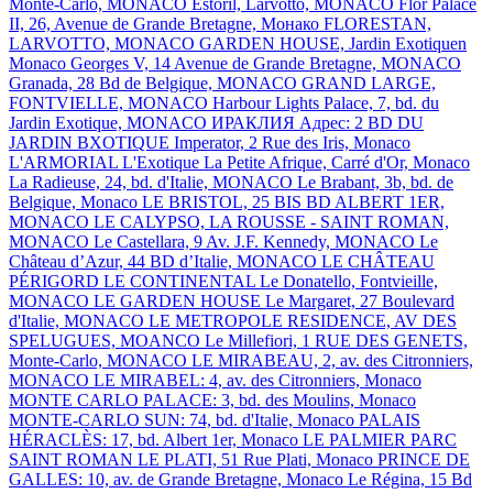
Monte-Carlo, MONACO
Estoril, Larvotto, MONACO
Flor Palace
II, 26, Avenue de Grande Bretagne, Монако
FLORESTAN,
LARVOTTO, MONACO
GARDEN HOUSE, Jardin Exotiquen
Monaco
Georges V, 14 Avenue de Grande Bretagne, MONACO
Granada, 28 Bd de Belgique, MONACO
GRAND LARGE,
FONTVIELLE, MONACO
Harbour Lights Palace, 7, bd. du
Jardin Exotique, MONACO
ИРАКЛИЯ Адрес: 2 BD DU
JARDIN BXOTIQUE
Imperator, 2 Rue des Iris, Monaco
L'ARMORIAL
L'Exotique
La Petite Afrique, Carré d'Or, Monaco
La Radieuse, 24, bd. d'Italie, MONACO
Le Brabant, 3b, bd. de
Belgique, Monaco
LE BRISTOL, 25 BIS BD ALBERT 1ER,
MONACO
LE CALYPSO, LA ROUSSE - SAINT ROMAN,
MONACO
Le Castellara, 9 Av. J.F. Kennedy, MONACO
Le
Château d’Azur, 44 BD d’Italie, MONACO
LE CHÂTEAU
PÉRIGORD
LE CONTINENTAL
Le Donatello, Fontvieille,
MONACO
LE GARDEN HOUSE
Le Margaret, 27 Boulevard
d'Italie, MONACO
LE METROPOLE RESIDENCE, AV DES
SPELUGUES, MOANCO
Le Millefiori, 1 RUE DES GENETS,
Monte-Carlo, MONACO
LE MIRABEAU, 2, av. des Citronniers,
MONACO
LE MIRABEL: 4, av. des Citronniers, Monaco
MONTE CARLO PALACE: 3, bd. des Moulins, Monaco
MONTE-CARLO SUN: 74, bd. d'Italie, Monaco
PALAIS
HÉRACLÈS: 17, bd. Albert 1er, Monaco
LE PALMIER
PARC
SAINT ROMAN
LE PLATI, 51 Rue Plati, Monaco
PRINCE DE
GALLES: 10, av. de Grande Bretagne, Monaco
Le Régina, 15 Bd