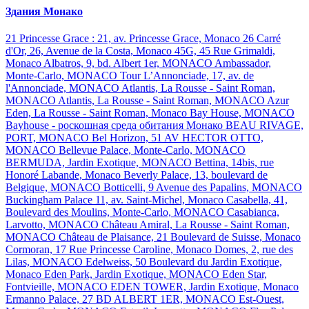
Здания Монако
21 Princesse Grace : 21, av. Princesse Grace, Monaco
26 Carré
d'Or, 26, Avenue de la Costa, Monaco
45G, 45 Rue Grimaldi,
Monaco
Albatros, 9, bd. Albert 1er, MONACO
Ambassador,
Monte-Carlo, MONACO
Tour L’Annonciade, 17, av. de
l'Annonciade, MONACO
Atlantis, La Rousse - Saint Roman,
MONACO
Atlantis, La Rousse - Saint Roman, MONACO
Azur
Eden, La Rousse - Saint Roman, Monaco
Bay House, MONACO
Bayhouse - роскошная среда обитания Монако
BEAU RIVAGE,
PORT, MONACO
Bel Horizon, 51 AV HECTOR OTTO,
MONACO
Bellevue Palace, Monte-Carlo, MONACO
BERMUDA, Jardin Exotique, MONACO
Bettina, 14bis, rue
Honoré Labande, Monaco
Beverly Palace, 13, boulevard de
Belgique, MONACO
Botticelli, 9 Avenue des Papalins, MONACO
Buckingham Palace 11, av. Saint-Michel, Monaco
Casabella, 41,
Boulevard des Moulins, Monte-Carlo, MONACO
Casabianca,
Larvotto, MONACO
Château Amiral, La Rousse - Saint Roman,
MONACO
Château de Plaisance, 21 Boulevard de Suisse, Monaco
Cormoran, 17 Rue Princesse Caroline, Monaco
Domes, 2, rue des
Lilas, MONACO
Edelweiss, 50 Boulevard du Jardin Exotique,
Monaco
Eden Park, Jardin Exotique, MONACO
Eden Star,
Fontvieille, MONACO
EDEN TOWER, Jardin Exotique, Monaco
Ermanno Palace, 27 BD ALBERT 1ER, MONACO
Est-Ouest,