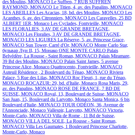
des Moulins, MONACO
Le Suffren, 7 RUB SUFFREN
RAYMOND, MONACO
Le Titien, 4, av. des Papalins, MONACO
LES ABEILLES
Les Acacias, 18, bd. des Moulins, MONACO
Les
Acanthes, 6, av. des Citronniers, MONACO
Les Caravelles, 25 BD
ALBERT 1ER, Monaco
Les Cyclades, Fontvieille, MONACO
LES FLORALIES, 3 AV DE GRANDE BRETAGNE,
MONACO
Les Floralies, 3 AV DE GRANDE BRETAGNE,
MONACO
LES LIGURES
La Réserve, 5, av. Princesse Grace,
MONACO
Sun Tower, Carré d'Or, MONACO
Monte Carlo Star,
бульвар Луи II, 15, Монако
ONE MONTE CARLO
Palais
Belvédère, La Rousse - Saint Roman, MONACO
Palais Miramare,
39 Bd des Moulins, MONACO
Palais Saint James, 5 avenue
Princesse Alice, Monaco
Quattrocento, Fontvieille, MONACO
Auteuil Résidence , 2 Boulevard du Ténao, MONACO
Riviera
Palace, 5 Rue des Lilas, MONACO
Roc Fleuri, 1, rue du Ténao,
MONACO
ROCAZUR: 29, bd. d'Italie, Monaco
Rosa Maris, 29,
av. des Papalins, MONACO
ROSE DE FRANCE, 7 BD DE
SUISSE, MONACO
Royal, 13, Boulevard de Suisse, MONACO
San Juan, 15, Boulevard du Larvotto, Monaco
Santa Monica, 6 bis
Boulevard d'Italie, MONACO
TOUR ODÉON, 36, Avenue de
l'Annonciade, Monaco
Vallespir, Larvotto, MONACO
Victoria,
Monte-Carlo, MONACO
Villa de Rome , 11 Bd de Suisse,
MONACO
VILLA DEL SOLE, La Rousse - Saint Roman,
MONACO
Villa Les Gaumates, 1 Boulevard Princesse Charlotte,
Monte-Carlo, Monaco