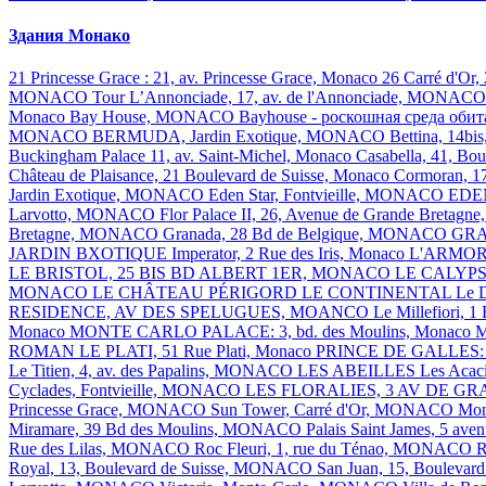
Здания Монако
21 Princesse Grace : 21, av. Princesse Grace, Monaco
26 Carré d'Or,
MONACO
Tour L’Annonciade, 17, av. de l'Annonciade, MONAC
Monaco
Bay House, MONACO
Bayhouse - роскошная среда оби
MONACO
BERMUDA, Jardin Exotique, MONACO
Bettina, 14b
Buckingham Palace 11, av. Saint-Michel, Monaco
Casabella, 41, B
Château de Plaisance, 21 Boulevard de Suisse, Monaco
Cormoran, 17
Jardin Exotique, MONACO
Eden Star, Fontvieille, MONACO
EDEN
Larvotto, MONACO
Flor Palace II, 26, Avenue de Grande Bretagn
Bretagne, MONACO
Granada, 28 Bd de Belgique, MONACO
GRA
JARDIN BXOTIQUE
Imperator, 2 Rue des Iris, Monaco
L'ARMO
LE BRISTOL, 25 BIS BD ALBERT 1ER, MONACO
LE CALYP
MONACO
LE CHÂTEAU PÉRIGORD
LE CONTINENTAL
Le 
RESIDENCE, AV DES SPELUGUES, MOANCO
Le Millefiori
Monaco
MONTE CARLO PALACE: 3, bd. des Moulins, Monaco
M
ROMAN
LE PLATI, 51 Rue Plati, Monaco
PRINCE DE GALLES: 10
Le Titien, 4, av. des Papalins, MONACO
LES ABEILLES
Les Acac
Cyclades, Fontvieille, MONACO
LES FLORALIES, 3 AV DE 
Princesse Grace, MONACO
Sun Tower, Carré d'Or, MONACO
Mon
Miramare, 39 Bd des Moulins, MONACO
Palais Saint James, 5 ave
Rue des Lilas, MONACO
Roc Fleuri, 1, rue du Ténao, MONACO
R
Royal, 13, Boulevard de Suisse, MONACO
San Juan, 15, Boulevar