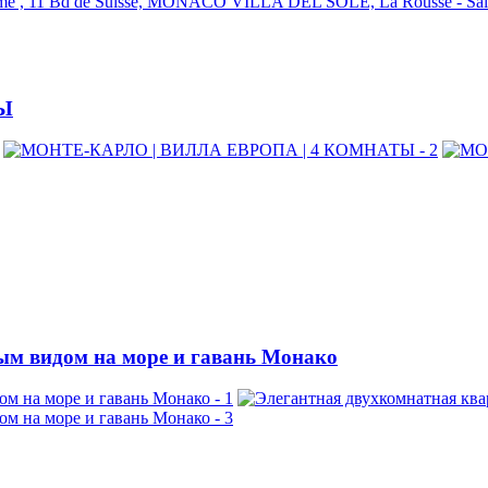
ome , 11 Bd de Suisse, MONACO
VILLA DEL SOLE, La Rousse - 
ТЫ
ым видом на море и гавань Монако