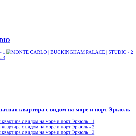
DIO
атная квартира с видом на море и порт Эркюль