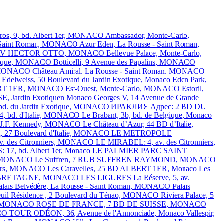
tros, 9, bd. Albert 1er, MONACO
Ambassador, Monte-Carlo,
 - Saint Roman, MONACO
Azur Eden, La Rousse - Saint Roman,
51 AV HECTOR OTTO, MONACO
Bellevue Palace, Monte-Carlo,
elgique, MONACO
Botticelli, 9 Avenue des Papalins, MONACO
o, MONACO
Château Amiral, La Rousse - Saint Roman, MONACO
O
Edelweiss, 50 Boulevard du Jardin Exotique, Monaco
Eden Park,
BERT 1ER, MONACO
Est-Ouest, Monte-Carlo, MONACO
Estoril,
 Jardin Exotiquen Monaco
Georges V, 14 Avenue de Grande
, bd. du Jardin Exotique, MONACO
ИРАКЛИЯ Адрес: 2 BD DU
24, bd. d'Italie, MONACO
Le Brabant, 3b, bd. de Belgique, Monaco
Av. J.F. Kennedy, MONACO
Le Château d’Azur, 44 BD d’Italie,
t, 27 Boulevard d'Italie, MONACO
LE METROPOLE
. des Citronniers, MONACO
LE MIRABEL: 4, av. des Citronniers,
7, bd. Albert 1er, Monaco
LE PALMIER
PARC SAINT
ns, MONACO
Le Suffren, 7 RUB SUFFREN RAYMOND, MONACO
nniers, MONACO
Les Caravelles, 25 BD ALBERT 1ER, Monaco
Les
NDE BRETAGNE, MONACO
LES LIGURES
La Réserve, 5, av.
alais Belvédère, La Rousse - Saint Roman, MONACO
Palais
euil Résidence , 2 Boulevard du Ténao, MONACO
Riviera Palace, 5
ins, MONACO
ROSE DE FRANCE, 7 BD DE SUISSE, MONACO
ACO
TOUR ODÉON, 36, Avenue de l'Annonciade, Monaco
Vallespir,