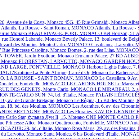
 26, Avenue de la Costa, Monaco
45G, 45 Rue Grimaldi, Monaco
Alba
O
Atlantis, La Rousse - Saint Roman, MONACO
Atlantis, La Rousse
тания Монако
BEAU RIVAGE, PORT, MONACO
Bel Horizon, 
is, rue Honoré Labande, Monaco
Beverly Palace, 13, boulevard de B
oulevard des Moulins, Monte-Carlo, MONACO
Casabianca, Larvott
 Rue Princesse Caroline, Monaco
Domes, 2, rue des Lilas, MONAC
 TOWER, Jardin Exotique, Monaco
Ermanno Palace, 27 BD AL
e, Монако
FLORESTAN, LARVOTTO, MONACO
GARDEN HOUSE,
ND LARGE, FONTVIELLE, MONACO
Harbour Lights Palace, 7
RIAL
L'Exotique
La Petite Afrique, Carré d'Or, Monaco
La Radieuse, 
SO, LA ROUSSE - SAINT ROMAN, MONACO
Le Castellara, 9 
Donatello, Fontvieille, MONACO
LE GARDEN HOUSE
Le Margare
, 1 RUE DES GENETS, Monte-Carlo, MONACO
LE MIRABEAU, 2, av
ONTE-CARLO SUN: 74, bd. d'Italie, Monaco
PALAIS HÉRACLÈS: 1
, av. de Grande Bretagne, Monaco
Le Régina, 15 Bd des Mouli
ias, 18, bd. des Moulins, MONACO
Les Acanthes, 6, av. des Citro
GRANDE BRETAGNE, MONACO
Les Floralies, 3 AV DE GRA
te Carlo Star, бульвар Луи II, 15, Монако
ONE MONTE CARLO
P
nue Princesse Alice, Monaco
Quattrocento, Fontvieille, MONACO
Aut
OCAZUR: 29, bd. d'Italie, Monaco
Rosa Maris, 29, av. des Papal
d du Larvotto, Monaco
Santa Monica, 6 bis Boulevard d'Italie, MON