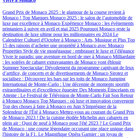
Vivre à Monaco
Grand Prix de Monaco 2025 : le glamour de la course revient à
Monaco !
Top Marques Monaco 2025 : le salon de l’automobile de
luxe par excellence à Monaco
Expérience Monaco : les événements
printaniers à suivre en avril et mai 2025
Pourquoi Monaco reste la
destination de luxe ultime pour les millionnaires en 2024
Le
Calendrier Culturel d'Octobre à Monaco : Arts, Musique et Plus
Top
15 des raisons d’acheter une propriété à Monaco avec Monaco
Properties
Style de vie monégasque : embrasser le luxe et l’élégance
Vivre le paradis: une aventure en bord de mer à Monaco
Milliardaire
: les soirées de cabaret extravagantes de Monaco vont éblouir
Summer Spectacular: Dévoilement du programme captivant de feux
d’artifice, de concerts et de divertissements de Monaco
Sirotez et
socialisez : Découvrez les bars sur les toits de Monaco
Jumping
International de Monte-Carlo : Une décennie de moments sportifs
extraordinaires et d'excellence équestre
Des Moments Étincelants en
Attente : Le Festival de Télévision de Monte-Carlo Fait Son Retour
à Monaco
Monaco Top Marques : où luxe et innovation convergent
Top des choses à faire à Monaco en Juin
S'Imprégner de la
Splendeur de l'Été à Monaco
Mettez-vous au courant du Grand Prix
de Monaco 2023 !
De la cuisine étoilée Michelin aux cabarets en
plein air : Quoi de neuf à Monaco pour l'été 2023 ?
Le Grand Prix
de Monaco : une course légendaire occupant une place unique dans
l'histoire de la F1.
Le Magnifique Opéra Garnier : un joyau de