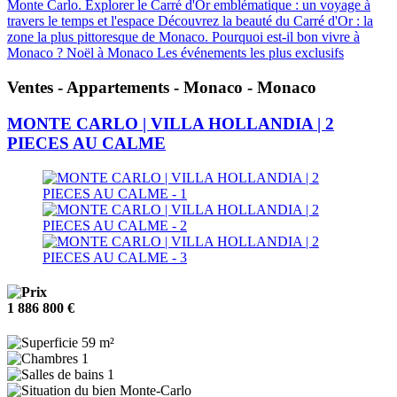
Monte Carlo.
Explorer le Carré d'Or emblématique : un voyage à
travers le temps et l'espace
Découvrez la beauté du Carré d'Or : la
zone la plus pittoresque de Monaco.
Pourquoi est-il bon vivre à
Monaco ?
Noël à Monaco
Les événements les plus exclusifs
Ventes - Appartements - Monaco - Monaco
MONTE CARLO | VILLA HOLLANDIA | 2
PIECES AU CALME
1 886 800 €
59 m²
1
1
Monte-Carlo