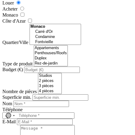
Louer
Acheter
Monaco
Côte d'Azur
Quartier/Ville
Type de produit
Budget (€)
Nombre de pièces
Superficie min.
Nom
Téléphone
No
country
E-Mail
selected