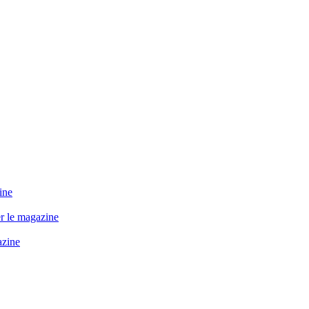
ine
r le magazine
azine