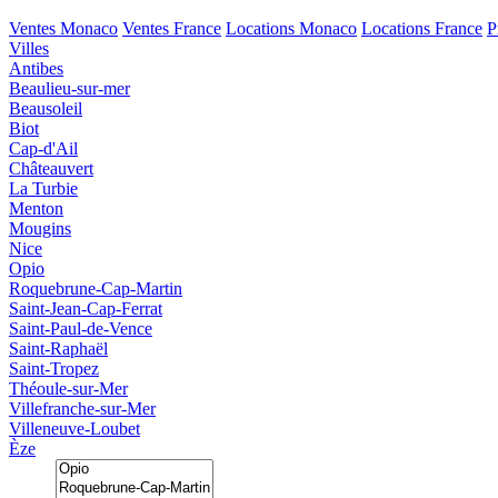
Ventes Monaco
Ventes France
Locations Monaco
Locations France
P
Villes
Antibes
Beaulieu-sur-mer
Beausoleil
Biot
Cap-d'Ail
Châteauvert
La Turbie
Menton
Mougins
Nice
Opio
Roquebrune-Cap-Martin
Saint-Jean-Cap-Ferrat
Saint-Paul-de-Vence
Saint-Raphaël
Saint-Tropez
Théoule-sur-Mer
Villefranche-sur-Mer
Villeneuve-Loubet
Èze