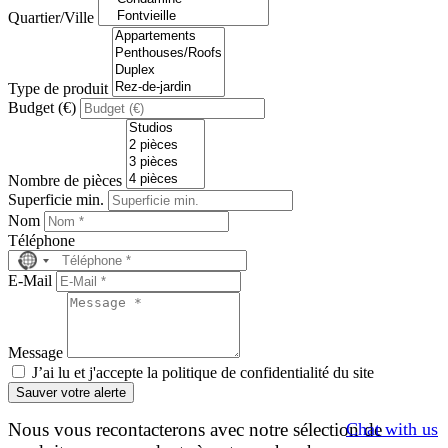
Quartier/Ville
Type de produit
Budget (€)
Nombre de pièces
Superficie min.
Nom
Téléphone
No
country
E-Mail
selected
Message
J’ai lu et j'accepte la politique de confidentialité du site
Sauver votre alerte
Chat with us
Nous vous recontacterons avec notre sélection de