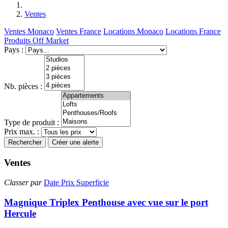
Ventes
Ventes Monaco
Ventes France
Locations Monaco
Locations France
Produits Off Market
Pays :
Nb. pièces :
Type de produit :
Prix max. :
Rechercher
Créer une alerte
Ventes
Classer par
Date
Prix
Superficie
Magnique Triplex Penthouse avec vue sur le port
Hercule