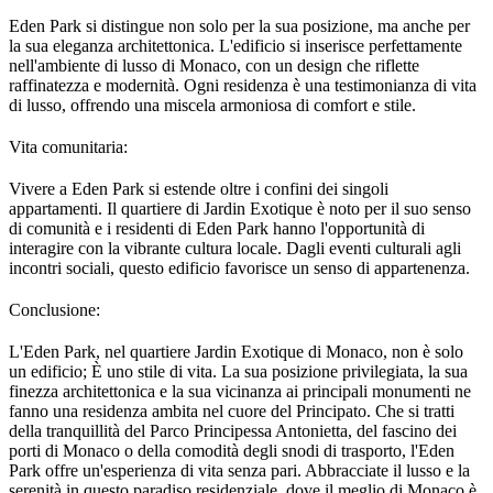
Eden Park si distingue non solo per la sua posizione, ma anche per 
la sua eleganza architettonica. L'edificio si inserisce perfettamente 
nell'ambiente di lusso di Monaco, con un design che riflette 
raffinatezza e modernità. Ogni residenza è una testimonianza di vita 
di lusso, offrendo una miscela armoniosa di comfort e stile.
Vita comunitaria:
Vivere a Eden Park si estende oltre i confini dei singoli 
appartamenti. Il quartiere di Jardin Exotique è noto per il suo senso 
di comunità e i residenti di Eden Park hanno l'opportunità di 
interagire con la vibrante cultura locale. Dagli eventi culturali agli 
incontri sociali, questo edificio favorisce un senso di appartenenza.
Conclusione:
L'Eden Park, nel quartiere Jardin Exotique di Monaco, non è solo 
un edificio; È uno stile di vita. La sua posizione privilegiata, la sua 
finezza architettonica e la sua vicinanza ai principali monumenti ne 
fanno una residenza ambita nel cuore del Principato. Che si tratti 
della tranquillità del Parco Principessa Antonietta, del fascino dei 
porti di Monaco o della comodità degli snodi di trasporto, l'Eden 
Park offre un'esperienza di vita senza pari. Abbracciate il lusso e la 
serenità in questo paradiso residenziale, dove il meglio di Monaco è 