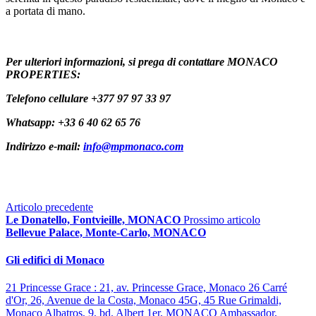
a portata di mano.
Per ulteriori informazioni, si prega di contattare MONACO 
PROPERTIES:
Telefono cellulare 
+377 97 97 33 97
Whatsapp: 
+33 6 40 62 65 76
Indirizzo e-mail: 
info@mpmonaco.com
Articolo precedente
Le Donatello, Fontvieille, MONACO
Prossimo articolo
Bellevue Palace, Monte-Carlo, MONACO
Gli edifici di Monaco
21 Princesse Grace : 21, av. Princesse Grace, Monaco
26 Carré
d'Or, 26, Avenue de la Costa, Monaco
45G, 45 Rue Grimaldi,
Monaco
Albatros, 9, bd. Albert 1er, MONACO
Ambassador,