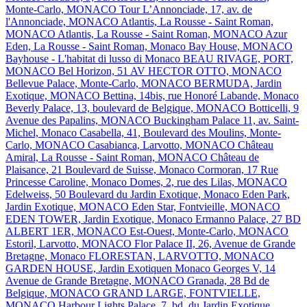
Monte-Carlo, MONACO
Tour L’Annonciade, 17, av. de
l'Annonciade, MONACO
Atlantis, La Rousse - Saint Roman,
MONACO
Atlantis, La Rousse - Saint Roman, MONACO
Azur
Eden, La Rousse - Saint Roman, Monaco
Bay House, MONACO
Bayhouse - L'habitat di lusso di Monaco
BEAU RIVAGE, PORT,
MONACO
Bel Horizon, 51 AV HECTOR OTTO, MONACO
Bellevue Palace, Monte-Carlo, MONACO
BERMUDA, Jardin
Exotique, MONACO
Bettina, 14bis, rue Honoré Labande, Monaco
Beverly Palace, 13, boulevard de Belgique, MONACO
Botticelli, 9
Avenue des Papalins, MONACO
Buckingham Palace 11, av. Saint-
Michel, Monaco
Casabella, 41, Boulevard des Moulins, Monte-
Carlo, MONACO
Casabianca, Larvotto, MONACO
Château
Amiral, La Rousse - Saint Roman, MONACO
Château de
Plaisance, 21 Boulevard de Suisse, Monaco
Cormoran, 17 Rue
Princesse Caroline, Monaco
Domes, 2, rue des Lilas, MONACO
Edelweiss, 50 Boulevard du Jardin Exotique, Monaco
Eden Park,
Jardin Exotique, MONACO
Eden Star, Fontvieille, MONACO
EDEN TOWER, Jardin Exotique, Monaco
Ermanno Palace, 27 BD
ALBERT 1ER, MONACO
Est-Ouest, Monte-Carlo, MONACO
Estoril, Larvotto, MONACO
Flor Palace II, 26, Avenue de Grande
Bretagne, Monaco
FLORESTAN, LARVOTTO, MONACO
GARDEN HOUSE, Jardin Exotiquen Monaco
Georges V, 14
Avenue de Grande Bretagne, MONACO
Granada, 28 Bd de
Belgique, MONACO
GRAND LARGE, FONTVIELLE,
MONACO
Harbour Lights Palace, 7, bd. du Jardin Exotique,