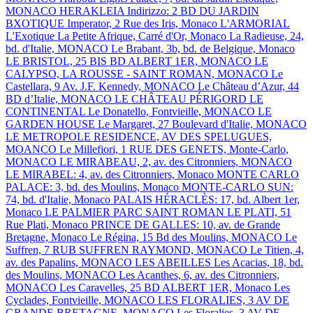
MONACO
HERAKLEIA Indirizzo: 2 BD DU JARDIN
BXOTIQUE
Imperator, 2 Rue des Iris, Monaco
L'ARMORIAL
L'Exotique
La Petite Afrique, Carré d'Or, Monaco
La Radieuse, 24,
bd. d'Italie, MONACO
Le Brabant, 3b, bd. de Belgique, Monaco
LE BRISTOL, 25 BIS BD ALBERT 1ER, MONACO
LE
CALYPSO, LA ROUSSE - SAINT ROMAN, MONACO
Le
Castellara, 9 Av. J.F. Kennedy, MONACO
Le Château d’Azur, 44
BD d’Italie, MONACO
LE CHÂTEAU PÉRIGORD
LE
CONTINENTAL
Le Donatello, Fontvieille, MONACO
LE
GARDEN HOUSE
Le Margaret, 27 Boulevard d'Italie, MONACO
LE METROPOLE RESIDENCE, AV DES SPELUGUES,
MOANCO
Le Millefiori, 1 RUE DES GENETS, Monte-Carlo,
MONACO
LE MIRABEAU, 2, av. des Citronniers, MONACO
LE MIRABEL: 4, av. des Citronniers, Monaco
MONTE CARLO
PALACE: 3, bd. des Moulins, Monaco
MONTE-CARLO SUN:
74, bd. d'Italie, Monaco
PALAIS HÉRACLÈS: 17, bd. Albert 1er,
Monaco
LE PALMIER
PARC SAINT ROMAN
LE PLATI, 51
Rue Plati, Monaco
PRINCE DE GALLES: 10, av. de Grande
Bretagne, Monaco
Le Régina, 15 Bd des Moulins, MONACO
Le
Suffren, 7 RUB SUFFREN RAYMOND, MONACO
Le Titien, 4,
av. des Papalins, MONACO
LES ABEILLES
Les Acacias, 18, bd.
des Moulins, MONACO
Les Acanthes, 6, av. des Citronniers,
MONACO
Les Caravelles, 25 BD ALBERT 1ER, Monaco
Les
Cyclades, Fontvieille, MONACO
LES FLORALIES, 3 AV DE
GRANDE BRETAGNE, MONACO
Les Floralies, 3 AV DE