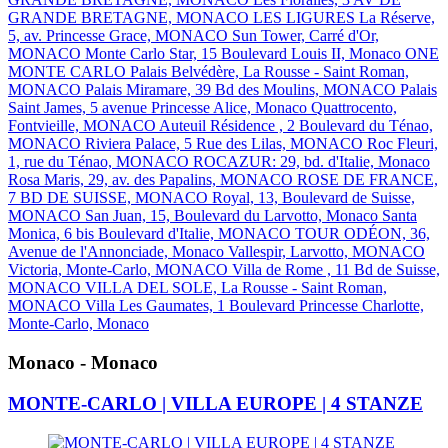
GRANDE BRETAGNE, MONACO
LES LIGURES
La Réserve,
5, av. Princesse Grace, MONACO
Sun Tower, Carré d'Or,
MONACO
Monte Carlo Star, 15 Boulevard Louis II, Monaco
ONE
MONTE CARLO
Palais Belvédère, La Rousse - Saint Roman,
MONACO
Palais Miramare, 39 Bd des Moulins, MONACO
Palais
Saint James, 5 avenue Princesse Alice, Monaco
Quattrocento,
Fontvieille, MONACO
Auteuil Résidence , 2 Boulevard du Ténao,
MONACO
Riviera Palace, 5 Rue des Lilas, MONACO
Roc Fleuri,
1, rue du Ténao, MONACO
ROCAZUR: 29, bd. d'Italie, Monaco
Rosa Maris, 29, av. des Papalins, MONACO
ROSE DE FRANCE,
7 BD DE SUISSE, MONACO
Royal, 13, Boulevard de Suisse,
MONACO
San Juan, 15, Boulevard du Larvotto, Monaco
Santa
Monica, 6 bis Boulevard d'Italie, MONACO
TOUR ODÉON, 36,
Avenue de l'Annonciade, Monaco
Vallespir, Larvotto, MONACO
Victoria, Monte-Carlo, MONACO
Villa de Rome , 11 Bd de Suisse,
MONACO
VILLA DEL SOLE, La Rousse - Saint Roman,
MONACO
Villa Les Gaumates, 1 Boulevard Princesse Charlotte,
Monte-Carlo, Monaco
Monaco - Monaco
MONTE-CARLO | VILLA EUROPE | 4 STANZE