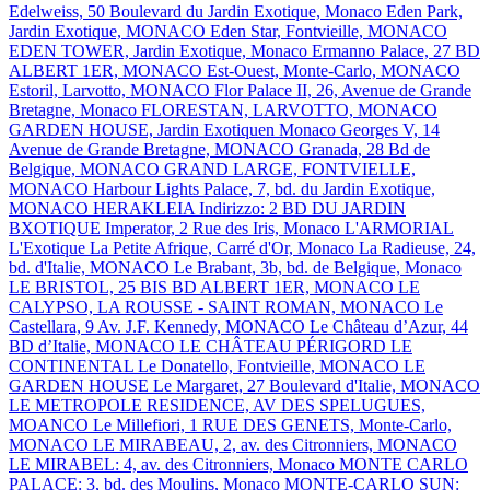
Edelweiss, 50 Boulevard du Jardin Exotique, Monaco
Eden Park,
Jardin Exotique, MONACO
Eden Star, Fontvieille, MONACO
EDEN TOWER, Jardin Exotique, Monaco
Ermanno Palace, 27 BD
ALBERT 1ER, MONACO
Est-Ouest, Monte-Carlo, MONACO
Estoril, Larvotto, MONACO
Flor Palace II, 26, Avenue de Grande
Bretagne, Monaco
FLORESTAN, LARVOTTO, MONACO
GARDEN HOUSE, Jardin Exotiquen Monaco
Georges V, 14
Avenue de Grande Bretagne, MONACO
Granada, 28 Bd de
Belgique, MONACO
GRAND LARGE, FONTVIELLE,
MONACO
Harbour Lights Palace, 7, bd. du Jardin Exotique,
MONACO
HERAKLEIA Indirizzo: 2 BD DU JARDIN
BXOTIQUE
Imperator, 2 Rue des Iris, Monaco
L'ARMORIAL
L'Exotique
La Petite Afrique, Carré d'Or, Monaco
La Radieuse, 24,
bd. d'Italie, MONACO
Le Brabant, 3b, bd. de Belgique, Monaco
LE BRISTOL, 25 BIS BD ALBERT 1ER, MONACO
LE
CALYPSO, LA ROUSSE - SAINT ROMAN, MONACO
Le
Castellara, 9 Av. J.F. Kennedy, MONACO
Le Château d’Azur, 44
BD d’Italie, MONACO
LE CHÂTEAU PÉRIGORD
LE
CONTINENTAL
Le Donatello, Fontvieille, MONACO
LE
GARDEN HOUSE
Le Margaret, 27 Boulevard d'Italie, MONACO
LE METROPOLE RESIDENCE, AV DES SPELUGUES,
MOANCO
Le Millefiori, 1 RUE DES GENETS, Monte-Carlo,
MONACO
LE MIRABEAU, 2, av. des Citronniers, MONACO
LE MIRABEL: 4, av. des Citronniers, Monaco
MONTE CARLO
PALACE: 3, bd. des Moulins, Monaco
MONTE-CARLO SUN: