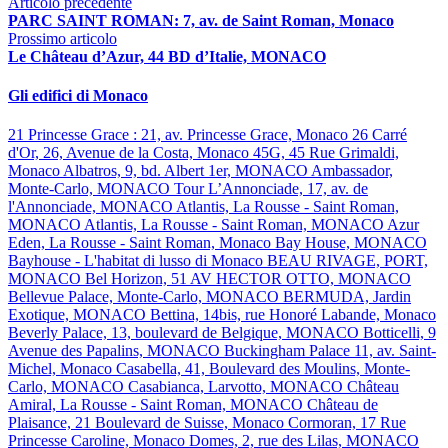
Articolo precedente
PARC SAINT ROMAN: 7, av. de Saint Roman, Monaco
Prossimo articolo
Le Château d’Azur, 44 BD d’Italie, MONACO
Gli edifici di Monaco
21 Princesse Grace : 21, av. Princesse Grace, Monaco
26 Carré
d'Or, 26, Avenue de la Costa, Monaco
45G, 45 Rue Grimaldi,
Monaco
Albatros, 9, bd. Albert 1er, MONACO
Ambassador,
Monte-Carlo, MONACO
Tour L’Annonciade, 17, av. de
l'Annonciade, MONACO
Atlantis, La Rousse - Saint Roman,
MONACO
Atlantis, La Rousse - Saint Roman, MONACO
Azur
Eden, La Rousse - Saint Roman, Monaco
Bay House, MONACO
Bayhouse - L'habitat di lusso di Monaco
BEAU RIVAGE, PORT,
MONACO
Bel Horizon, 51 AV HECTOR OTTO, MONACO
Bellevue Palace, Monte-Carlo, MONACO
BERMUDA, Jardin
Exotique, MONACO
Bettina, 14bis, rue Honoré Labande, Monaco
Beverly Palace, 13, boulevard de Belgique, MONACO
Botticelli, 9
Avenue des Papalins, MONACO
Buckingham Palace 11, av. Saint-
Michel, Monaco
Casabella, 41, Boulevard des Moulins, Monte-
Carlo, MONACO
Casabianca, Larvotto, MONACO
Château
Amiral, La Rousse - Saint Roman, MONACO
Château de
Plaisance, 21 Boulevard de Suisse, Monaco
Cormoran, 17 Rue
Princesse Caroline, Monaco
Domes, 2, rue des Lilas, MONACO