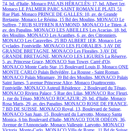
74, bd. d'Italie, Monaco
PALAIS HÉRACLÈS: 17, bd. Albert 1er,
Monaco
LE PALMIER
PARC SAINT ROMAN
LE PLATI, 51
Rue Plati, Monaco
PRINCE DE GALLES: 10, av. de Grande
Bretagne, Monaco
Le Régina, 15 Bd des Moulins, MONACO
Le
Suffren, 7 RUB SUFFREN RAYMOND, MONACO
Le Titien, 4,
av. des Papalins, MONACO
LES ABEILLES
Les Acacias, 18, bd.
des Moulins, MONACO
Les Acanthes, 6, av. des Citronniers,
MONACO
Les Caravelles, 25 BD ALBERT 1ER, Monaco
Les
Cyclades, Fontvieille, MONACO
LES FLORALIES, 3 AV DE
GRANDE BRETAGNE, MONACO
Les Floralies, 3 AV DE
GRANDE BRETAGNE, MONACO
LES LIGURES
La Réserve,
5, av. Princesse Grace, MONACO
Sun Tower, Carré d'Or,
MONACO
Monte Carlo Star, 15 Boulevard Louis II, Monaco
ONE
MONTE CARLO
Palais Belvédère, La Rousse - Saint Roman,
MONACO
Palais Miramare, 39 Bd des Moulins, MONACO
Palais
Saint James, 5 avenue Princesse Alice, Monaco
Quattrocento,
Fontvieille, MONACO
Auteuil Résidence , 2 Boulevard du Ténao,
MONACO
Riviera Palace, 5 Rue des Lilas, MONACO
Roc Fleuri,
1, rue du Ténao, MONACO
ROCAZUR: 29, bd. d'Italie, Monaco
Rosa Maris, 29, av. des Papalins, MONACO
ROSE DE FRANCE,
7 BD DE SUISSE, MONACO
Royal, 13, Boulevard de Suisse,
MONACO
San Juan, 15, Boulevard du Larvotto, Monaco
Santa
Monica, 6 bis Boulevard d'Italie, MONACO
TOUR ODÉON, 36,
Avenue de l'Annonciade, Monaco
Vallespir, Larvotto, MONACO
Victoria, Monte-Carlo, MONACO
Villa de Rome , 11 Bd de Suisse,