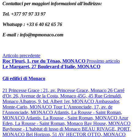
Contattaci per maggiori informazioni all'indirizzo:
Tel. +377 97 97 33 97
Whatsapp : +33 6 40 62 65 76
E-mail : info@mpmonaco.com
Articolo precedente
Roc Fleuri, 1, rue du Ténao, MONACO
Prossimo articolo
Le Margaret, 27 Boulevard d'Italie, MONACO
Gli edifici di Monaco
21 Princesse Grace : 21, av. Princesse Grace, Monaco
26 Carré
d'Or, 26, Avenue de la Costa, Monaco
45G, 45 Rue Grimaldi,
Monaco
Albatros, 9, bd. Albert 1er, MONACO
Ambassador,
Monte-Carlo, MONACO
Tour L’Annonciade, 17, av. de
l'Annonciade, MONACO
Atlantis, La Rousse - Saint Roman,
MONACO
Atlantis, La Rousse - Saint Roman, MONACO
Azur
Eden, La Rousse - Saint Roman, Monaco
Bay House, MONACO
Bayhouse - L'habitat di lusso di Monaco
BEAU RIVAGE, PORT,
MONACO
Bel Horizon, 51 AV HECTOR OTTO, MONACO