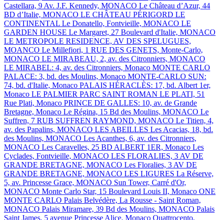
Castellara, 9 Av. J.F. Kennedy, MONACO
Le Château d’Azur, 44
BD d’Italie, MONACO
LE CHÂTEAU PÉRIGORD
LE
CONTINENTAL
Le Donatello, Fontvieille, MONACO
LE
GARDEN HOUSE
Le Margaret, 27 Boulevard d'Italie, MONACO
LE METROPOLE RESIDENCE, AV DES SPELUGUES,
MOANCO
Le Millefiori, 1 RUE DES GENETS, Monte-Carlo,
MONACO
LE MIRABEAU, 2, av. des Citronniers, MONACO
LE MIRABEL: 4, av. des Citronniers, Monaco
MONTE CARLO
PALACE: 3, bd. des Moulins, Monaco
MONTE-CARLO SUN:
74, bd. d'Italie, Monaco
PALAIS HÉRACLÈS: 17, bd. Albert 1er,
Monaco
LE PALMIER
PARC SAINT ROMAN
LE PLATI, 51
Rue Plati, Monaco
PRINCE DE GALLES: 10, av. de Grande
Bretagne, Monaco
Le Régina, 15 Bd des Moulins, MONACO
Le
Suffren, 7 RUB SUFFREN RAYMOND, MONACO
Le Titien, 4,
av. des Papalins, MONACO
LES ABEILLES
Les Acacias, 18, bd.
des Moulins, MONACO
Les Acanthes, 6, av. des Citronniers,
MONACO
Les Caravelles, 25 BD ALBERT 1ER, Monaco
Les
Cyclades, Fontvieille, MONACO
LES FLORALIES, 3 AV DE
GRANDE BRETAGNE, MONACO
Les Floralies, 3 AV DE
GRANDE BRETAGNE, MONACO
LES LIGURES
La Réserve,
5, av. Princesse Grace, MONACO
Sun Tower, Carré d'Or,
MONACO
Monte Carlo Star, 15 Boulevard Louis II, Monaco
ONE
MONTE CARLO
Palais Belvédère, La Rousse - Saint Roman,
MONACO
Palais Miramare, 39 Bd des Moulins, MONACO
Palais
Saint James, 5 avenue Princesse Alice, Monaco
Quattrocento,