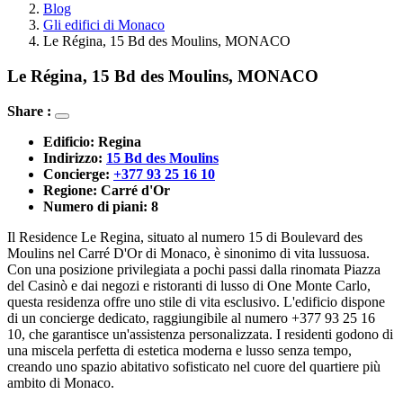
Blog
Gli edifici di Monaco
Le Régina, 15 Bd des Moulins, MONACO
Le Régina, 15 Bd des Moulins, MONACO
Share :
Edificio: 
Regina
Indirizzo: 
15 Bd des Moulins
Concierge: 
+377 93 25 16 10
Regione: 
Carré d'Or
Numero di piani: 
8
Il Residence Le Regina, situato al numero 15 di Boulevard des
Moulins nel Carré D'Or di Monaco, è sinonimo di vita lussuosa.
Con una posizione privilegiata a pochi passi dalla rinomata Piazza
del Casinò e dai negozi e ristoranti di lusso di One Monte Carlo,
questa residenza offre uno stile di vita esclusivo. L'edificio dispone
di un concierge dedicato, raggiungibile al numero +377 93 25 16
10, che garantisce un'assistenza personalizzata. I residenti godono di
una miscela perfetta di estetica moderna e lusso senza tempo,
creando uno spazio abitativo sofisticato nel cuore del quartiere più
ambito di Monaco.