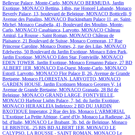
Bellevue Palace, Monte-Carlo, MONACO
BERMUDA, Jardin
Exotique, MONACO
Bettina, 14bis, rue Honoré Labande, Monaco
Beverly Palace, 13, boulevard de Belgique, MONACO
Botticelli, 9
Avenue des Papalins, MONACO
Buckingham Palace 11, av. Saint-
Michel, Monaco
Casabella, 41, Boulevard des Moulins, Monte-
Carlo, MONACO
Casabianca, Larvotto, MONACO
Château
Amiral, La Rousse - Saint Roman, MONACO
Château de
Plaisance, 21 Boulevard de Suisse, Monaco
Cormoran, 17 Rue
Princesse Caroline, Monaco
Domes, 2, rue des Lilas, MONACO
Edelweiss, 50 Boulevard du Jardin Exotique, Monaco
Eden Park,
Jardin Exotique, MONACO
Eden Star, Fontvieille, MONACO
EDEN TOWER, Jardin Exotique, Monaco
Ermanno Palace, 27 BD
ALBERT 1ER, MONACO
Est-Ouest, Monte-Carlo, MONACO
Estoril, Larvotto, MONACO
Flor Palace II, 26, Avenue de Grande
Bretagne, Monaco
FLORESTAN, LARVOTTO, MONACO
GARDEN HOUSE, Jardin Exotiquen Monaco
Georges V, 14
Avenue de Grande Bretagne, MONACO
Granada, 28 Bd de
Belgique, MONACO
GRAND LARGE, FONTVIELLE,
MONACO
Harbour Lights Palace, 7, bd. du Jardin Exotique,
MONACO
HERAKLEIA Indirizzo: 2 BD DU JARDIN
BXOTIQUE
Imperator, 2 Rue des Iris, Monaco
L'ARMORIAL
L'Exotique
La Petite Afrique, Carré d'Or, Monaco
La Radieuse, 24,
bd. d'Italie, MONACO
Le Brabant, 3b, bd. de Belgique, Monaco
LE BRISTOL, 25 BIS BD ALBERT 1ER, MONACO
LE
CALYPSO, LA ROUSSE - SAINT ROMAN, MONACO
Le