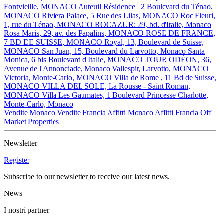
Fontvieille, MONACO
Auteuil Résidence , 2 Boulevard du Ténao,
MONACO
Riviera Palace, 5 Rue des Lilas, MONACO
Roc Fleuri,
1, rue du Ténao, MONACO
ROCAZUR: 29, bd. d'Italie, Monaco
Rosa Maris, 29, av. des Papalins, MONACO
ROSE DE FRANCE,
7 BD DE SUISSE, MONACO
Royal, 13, Boulevard de Suisse,
MONACO
San Juan, 15, Boulevard du Larvotto, Monaco
Santa
Monica, 6 bis Boulevard d'Italie, MONACO
TOUR ODÉON, 36,
Avenue de l'Annonciade, Monaco
Vallespir, Larvotto, MONACO
Victoria, Monte-Carlo, MONACO
Villa de Rome , 11 Bd de Suisse,
MONACO
VILLA DEL SOLE, La Rousse - Saint Roman,
MONACO
Villa Les Gaumates, 1 Boulevard Princesse Charlotte,
Monte-Carlo, Monaco
Vendite Monaco
Vendite Francia
Affitti Monaco
Affitti Francia
Off
Market Properties
Newsletter
Register
Subscribe to our newsletter to receive our latest news.
News
I nostri partner