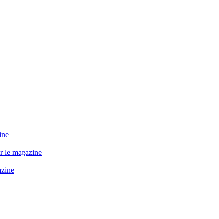
ine
r le magazine
azine