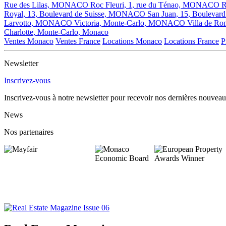
Rue des Lilas, MONACO
Roc Fleuri, 1, rue du Ténao, MONACO
R
Royal, 13, Boulevard de Suisse, MONACO
San Juan, 15, Boulevar
Larvotto, MONACO
Victoria, Monte-Carlo, MONACO
Villa de R
Charlotte, Monte-Carlo, Monaco
Ventes Monaco
Ventes France
Locations Monaco
Locations France
P
Newsletter
Inscrivez-vous
Inscrivez-vous à notre newsletter pour recevoir nos dernières nouveau
News
Nos partenaires