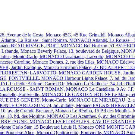
 26, Avenue de la Costa, Monaco
45G, 45 Rue Grimaldi, Monaco
Alba
O
Atlantis, La Rousse - Saint Roman, MONACO
Atlantis, La Rousse
Monaco
BEAU RIVAGE, PORT, MONACO
Bel Horizon, 51 AV 
ré Labande, Monaco
Beverly Palace, 13, boulevard de Belgique, M
 Moulins, Monte-Carlo, MONACO
Casabianca, Larvotto, MONACO
Ch
incesse Caroline, Monaco
Domes, 2, rue des Lilas, MONACO
Edelwei
R, Jardin Exotique, Monaco
Ermanno Palace, 27 BD ALBERT 
FLORESTAN, LARVOTTO, MONACO
GARDEN HOUSE, Jardin 
GE, FONTVIELLE, MONACO
Harbour Lights Palace, 7, bd. du 
RIAL
La Petite Afrique, Carré d'Or, Monaco
La Radieuse, 24, bd. d'I
 LA ROUSSE - SAINT ROMAN, MONACO
Le Castellara, 9 Av. 
Donatello, Fontvieille, MONACO
LE GARDEN HOUSE
Le Margare
, 1 RUE DES GENETS, Monte-Carlo, MONACO
LE MIRABEAU, 2, av
ONTE-CARLO SUN: 74, bd. d'Italie, Monaco
PALAIS HÉRACLÈS: 1
, av. de Grande Bretagne, Monaco
Le Régina, 15 Bd des Mouli
ias, 18, bd. des Moulins, MONACO
Les Acanthes, 6, av. des Citro
ANDE BRETAGNE, MONACO
LES FLORALIES, 3 AV DE GRAND
Monte Carlo Star, 15 Boulevard Louis II, Monaco
ONE MONTE CA
nue Princesse Alice, Monaco
Quattrocento, Fontvieille, MONACO
Aut