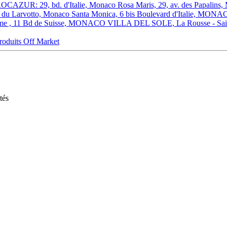
OCAZUR: 29, bd. d'Italie, Monaco
Rosa Maris, 29, av. des Papal
d du Larvotto, Monaco
Santa Monica, 6 bis Boulevard d'Italie, MON
ome , 11 Bd de Suisse, MONACO
VILLA DEL SOLE, La Rousse - 
roduits Off Market
tés