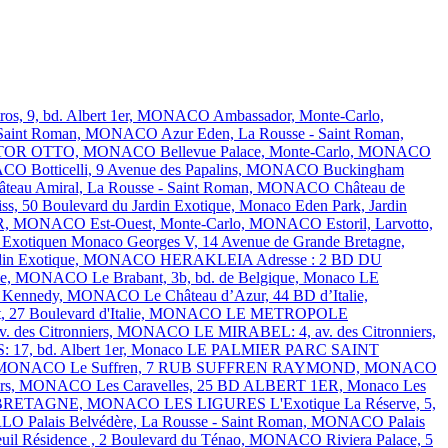
tros, 9, bd. Albert 1er, MONACO
Ambassador, Monte-Carlo,
 - Saint Roman, MONACO
Azur Eden, La Rousse - Saint Roman,
HECTOR OTTO, MONACO
Bellevue Palace, Monte-Carlo, MONACO
ONACO
Botticelli, 9 Avenue des Papalins, MONACO
Buckingham
âteau Amiral, La Rousse - Saint Roman, MONACO
Château de
ss, 50 Boulevard du Jardin Exotique, Monaco
Eden Park, Jardin
1ER, MONACO
Est-Ouest, Monte-Carlo, MONACO
Estoril, Larvotto,
Exotiquen Monaco
Georges V, 14 Avenue de Grande Bretagne,
Jardin Exotique, MONACO
HERAKLEIA Adresse : 2 BD DU
talie, MONACO
Le Brabant, 3b, bd. de Belgique, Monaco
LE
J.F. Kennedy, MONACO
Le Château d’Azur, 44 BD d’Italie,
t, 27 Boulevard d'Italie, MONACO
LE METROPOLE
. des Citronniers, MONACO
LE MIRABEL: 4, av. des Citronniers,
7, bd. Albert 1er, Monaco
LE PALMIER
PARC SAINT
ns, MONACO
Le Suffren, 7 RUB SUFFREN RAYMOND, MONACO
nniers, MONACO
Les Caravelles, 25 BD ALBERT 1ER, Monaco
Les
E BRETAGNE, MONACO
LES LIGURES
L'Exotique
La Réserve, 5,
RLO
Palais Belvédère, La Rousse - Saint Roman, MONACO
Palais
euil Résidence , 2 Boulevard du Ténao, MONACO
Riviera Palace, 5