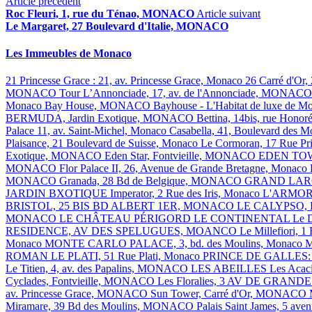
Article précédent
Roc Fleuri, 1, rue du Ténao, MONACO
Article suivant
Le Margaret, 27 Boulevard d'Italie, MONACO
Les Immeubles de Monaco
21 Princesse Grace : 21, av. Princesse Grace, Monaco
26 Carré d'Or,
MONACO
Tour L’Annonciade, 17, av. de l'Annonciade, MONAC
Monaco
Bay House, MONACO
Bayhouse - L'Habitat de luxe de 
BERMUDA, Jardin Exotique, MONACO
Bettina, 14bis, rue Hono
Palace 11, av. Saint-Michel, Monaco
Casabella, 41, Boulevard des
Plaisance, 21 Boulevard de Suisse, Monaco
Le Cormoran, 17 Rue Pr
Exotique, MONACO
Eden Star, Fontvieille, MONACO
EDEN TOWE
MONACO
Flor Palace II, 26, Avenue de Grande Bretagne, Monaco
MONACO
Granada, 28 Bd de Belgique, MONACO
GRAND LAR
JARDIN BXOTIQUE
Imperator, 2 Rue des Iris, Monaco
L'ARMO
BRISTOL, 25 BIS BD ALBERT 1ER, MONACO
LE CALYPSO,
MONACO
LE CHÂTEAU PÉRIGORD
LE CONTINENTAL
Le 
RESIDENCE, AV DES SPELUGUES, MOANCO
Le Millefiori
Monaco
MONTE CARLO PALACE, 3, bd. des Moulins, Monaco
M
ROMAN
LE PLATI, 51 Rue Plati, Monaco
PRINCE DE GALLES: 10
Le Titien, 4, av. des Papalins, MONACO
LES ABEILLES
Les Acac
Cyclades, Fontvieille, MONACO
Les Floralies, 3 AV DE GR
av. Princesse Grace, MONACO
Sun Tower, Carré d'Or, MONACO
Miramare, 39 Bd des Moulins, MONACO
Palais Saint James, 5 ave