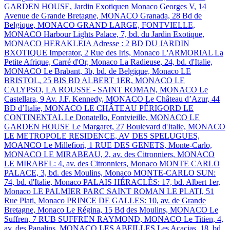
GARDEN HOUSE, Jardin Exotiquen Monaco
Georges V, 14
Avenue de Grande Bretagne, MONACO
Granada, 28 Bd de
Belgique, MONACO
GRAND LARGE, FONTVIELLE,
MONACO
Harbour Lights Palace, 7, bd. du Jardin Exotique,
MONACO
HERAKLEIA Adresse : 2 BD DU JARDIN
BXOTIQUE
Imperator, 2 Rue des Iris, Monaco
L'ARMORIAL
La
Petite Afrique, Carré d'Or, Monaco
La Radieuse, 24, bd. d'Italie,
MONACO
Le Brabant, 3b, bd. de Belgique, Monaco
LE
BRISTOL, 25 BIS BD ALBERT 1ER, MONACO
LE
CALYPSO, LA ROUSSE - SAINT ROMAN, MONACO
Le
Castellara, 9 Av. J.F. Kennedy, MONACO
Le Château d’Azur, 44
BD d’Italie, MONACO
LE CHÂTEAU PÉRIGORD
LE
CONTINENTAL
Le Donatello, Fontvieille, MONACO
LE
GARDEN HOUSE
Le Margaret, 27 Boulevard d'Italie, MONACO
LE METROPOLE RESIDENCE, AV DES SPELUGUES,
MOANCO
Le Millefiori, 1 RUE DES GENETS, Monte-Carlo,
MONACO
LE MIRABEAU, 2, av. des Citronniers, MONACO
LE MIRABEL: 4, av. des Citronniers, Monaco
MONTE CARLO
PALACE, 3, bd. des Moulins, Monaco
MONTE-CARLO SUN:
74, bd. d'Italie, Monaco
PALAIS HÉRACLÈS: 17, bd. Albert 1er,
Monaco
LE PALMIER
PARC SAINT ROMAN
LE PLATI, 51
Rue Plati, Monaco
PRINCE DE GALLES: 10, av. de Grande
Bretagne, Monaco
Le Régina, 15 Bd des Moulins, MONACO
Le
Suffren, 7 RUB SUFFREN RAYMOND, MONACO
Le Titien, 4,
av. des Papalins, MONACO
LES ABEILLES
Les Acacias, 18, bd.