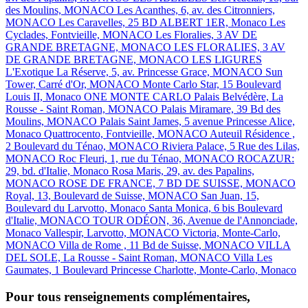
des Moulins, MONACO
Les Acanthes, 6, av. des Citronniers,
MONACO
Les Caravelles, 25 BD ALBERT 1ER, Monaco
Les
Cyclades, Fontvieille, MONACO
Les Floralies, 3 AV DE
GRANDE BRETAGNE, MONACO
LES FLORALIES, 3 AV
DE GRANDE BRETAGNE, MONACO
LES LIGURES
L'Exotique
La Réserve, 5, av. Princesse Grace, MONACO
Sun
Tower, Carré d'Or, MONACO
Monte Carlo Star, 15 Boulevard
Louis II, Monaco
ONE MONTE CARLO
Palais Belvédère, La
Rousse - Saint Roman, MONACO
Palais Miramare, 39 Bd des
Moulins, MONACO
Palais Saint James, 5 avenue Princesse Alice,
Monaco
Quattrocento, Fontvieille, MONACO
Auteuil Résidence ,
2 Boulevard du Ténao, MONACO
Riviera Palace, 5 Rue des Lilas,
MONACO
Roc Fleuri, 1, rue du Ténao, MONACO
ROCAZUR:
29, bd. d'Italie, Monaco
Rosa Maris, 29, av. des Papalins,
MONACO
ROSE DE FRANCE, 7 BD DE SUISSE, MONACO
Royal, 13, Boulevard de Suisse, MONACO
San Juan, 15,
Boulevard du Larvotto, Monaco
Santa Monica, 6 bis Boulevard
d'Italie, MONACO
TOUR ODÉON, 36, Avenue de l'Annonciade,
Monaco
Vallespir, Larvotto, MONACO
Victoria, Monte-Carlo,
MONACO
Villa de Rome , 11 Bd de Suisse, MONACO
VILLA
DEL SOLE, La Rousse - Saint Roman, MONACO
Villa Les
Gaumates, 1 Boulevard Princesse Charlotte, Monte-Carlo, Monaco
Pour tous renseignements complémentaires,