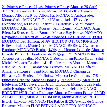
21 Princesse Grace : 21, av. Princesse Grace, Monaco
26 Carré
d'Or, 26, Avenue de la Costa, Monaco
45G, 45 Rue Grimaldi,
Monaco
Albatros, 9, bd. Albert 1er, MONACO
Ambassador,
Monte-Carlo, MONACO
Tour L’Annonciade, 17, av. de
l'Annonciade, MONACO
Atlantis, La Rousse - Saint Roman,
MONACO
Atlantis, La Rousse - Saint Roman, MONACO
Azur
Eden, La Rousse - Saint Roman, Monaco
Bay House, MONACO
Bayhouse - L'Habitat de luxe de Monaco
BEAU RIVAGE, PORT,
MONACO
Bel Horizon, 51 AV HECTOR OTTO, MONACO
Bellevue Palace, Monte-Carlo, MONACO
BERMUDA, Jardin
Exotique, MONACO
Bettina, 14bis, rue Honoré Labande, Monaco
Beverly Palace, 13, boulevard de Belgique, MONACO
Botticelli, 9
Avenue des Papalins, MONACO
Buckingham Palace 11, av. Saint-
Michel, Monaco
Casabella, 41, Boulevard des Moulins, Monte-
Carlo, MONACO
Casabianca, Larvotto, MONACO
Château
Amiral, La Rousse - Saint Roman, MONACO
Château de
Plaisance, 21 Boulevard de Suisse, Monaco
Le Cormoran, 17 Rue
Princesse Caroline, Monaco
Domes, 2, rue des Lilas, MONACO
Edelweiss, 50 Boulevard du Jardin Exotique, Monaco
Eden Park,
Jardin Exotique, MONACO
Eden Star, Fontvieille, MONACO
EDEN TOWER, Jardin Exotique, Monaco
Ermanno Palace, 27 BD
ALBERT 1ER, MONACO
Est-Ouest, Monte-Carlo, MONACO
Estoril, Larvotto, MONACO
Flor Palace II, 26, Avenue de Grande
Bretagne, Monaco
FLORESTAN, LARVOTTO, MONACO