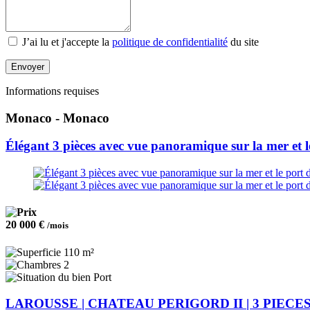
J’ai lu et j'accepte la
politique de confidentialité
du site
Envoyer
Informations requises
Monaco - Monaco
Élégant 3 pièces avec vue panoramique sur la mer et 
20 000 €
/mois
110 m²
2
Port
LAROUSSE | CHATEAU PERIGORD II | 3 PIECE