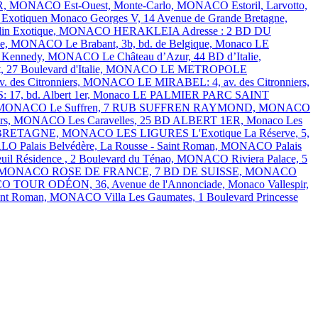
1ER, MONACO
Est-Ouest, Monte-Carlo, MONACO
Estoril, Larvotto,
Exotiquen Monaco
Georges V, 14 Avenue de Grande Bretagne,
Jardin Exotique, MONACO
HERAKLEIA Adresse : 2 BD DU
talie, MONACO
Le Brabant, 3b, bd. de Belgique, Monaco
LE
J.F. Kennedy, MONACO
Le Château d’Azur, 44 BD d’Italie,
t, 27 Boulevard d'Italie, MONACO
LE METROPOLE
. des Citronniers, MONACO
LE MIRABEL: 4, av. des Citronniers,
7, bd. Albert 1er, Monaco
LE PALMIER
PARC SAINT
ns, MONACO
Le Suffren, 7 RUB SUFFREN RAYMOND, MONACO
nniers, MONACO
Les Caravelles, 25 BD ALBERT 1ER, Monaco
Les
E BRETAGNE, MONACO
LES LIGURES
L'Exotique
La Réserve, 5,
RLO
Palais Belvédère, La Rousse - Saint Roman, MONACO
Palais
euil Résidence , 2 Boulevard du Ténao, MONACO
Riviera Palace, 5
ins, MONACO
ROSE DE FRANCE, 7 BD DE SUISSE, MONACO
ACO
TOUR ODÉON, 36, Avenue de l'Annonciade, Monaco
Vallespir,
Saint Roman, MONACO
Villa Les Gaumates, 1 Boulevard Princesse