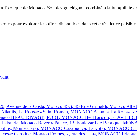
din Exotique de Monaco. Son design élégant, combiné à la tranquillité d
ties pour explorer les offres disponibles dans cette résidence paisible.
ivant
 26, Avenue de la Costa, Monaco
45G, 45 Rue Grimaldi, Monaco
Alba
O
Atlantis, La Rousse - Saint Roman, MONACO
Atlantis, La Rousse
Monaco
BEAU RIVAGE, PORT, MONACO
Bel Horizon, 51 AV 
ré Labande, Monaco
Beverly Palace, 13, boulevard de Belgique, M
 Moulins, Monte-Carlo, MONACO
Casabianca, Larvotto, MONACO
Ch
incesse Caroline, Monaco
Domes, 2, rue des Lilas, MONACO
Edelwei