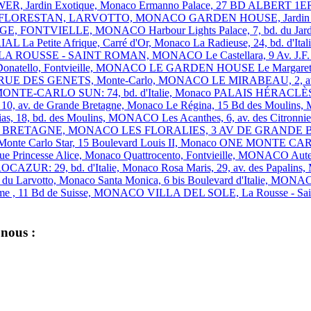
R, Jardin Exotique, Monaco
Ermanno Palace, 27 BD ALBERT 
FLORESTAN, LARVOTTO, MONACO
GARDEN HOUSE, Jardin 
GE, FONTVIELLE, MONACO
Harbour Lights Palace, 7, bd. du 
RIAL
La Petite Afrique, Carré d'Or, Monaco
La Radieuse, 24, bd. d'I
 LA ROUSSE - SAINT ROMAN, MONACO
Le Castellara, 9 Av. 
Donatello, Fontvieille, MONACO
LE GARDEN HOUSE
Le Margare
, 1 RUE DES GENETS, Monte-Carlo, MONACO
LE MIRABEAU, 2, av
ONTE-CARLO SUN: 74, bd. d'Italie, Monaco
PALAIS HÉRACLÈS: 1
, av. de Grande Bretagne, Monaco
Le Régina, 15 Bd des Mouli
ias, 18, bd. des Moulins, MONACO
Les Acanthes, 6, av. des Citro
ANDE BRETAGNE, MONACO
LES FLORALIES, 3 AV DE GRAND
Monte Carlo Star, 15 Boulevard Louis II, Monaco
ONE MONTE CA
nue Princesse Alice, Monaco
Quattrocento, Fontvieille, MONACO
Aut
OCAZUR: 29, bd. d'Italie, Monaco
Rosa Maris, 29, av. des Papal
d du Larvotto, Monaco
Santa Monica, 6 bis Boulevard d'Italie, MON
ome , 11 Bd de Suisse, MONACO
VILLA DEL SOLE, La Rousse - 
 nous :