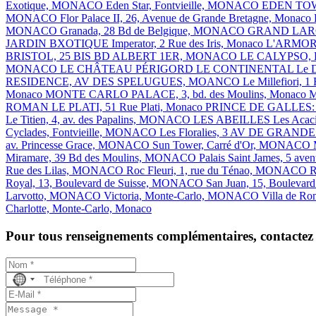
Exotique, MONACO
Eden Star, Fontvieille, MONACO
EDEN TOWE
MONACO
Flor Palace II, 26, Avenue de Grande Bretagne, Monaco
MONACO
Granada, 28 Bd de Belgique, MONACO
GRAND LAR
JARDIN BXOTIQUE
Imperator, 2 Rue des Iris, Monaco
L'ARMO
BRISTOL, 25 BIS BD ALBERT 1ER, MONACO
LE CALYPSO,
MONACO
LE CHÂTEAU PÉRIGORD
LE CONTINENTAL
Le 
RESIDENCE, AV DES SPELUGUES, MOANCO
Le Millefiori
Monaco
MONTE CARLO PALACE, 3, bd. des Moulins, Monaco
M
ROMAN
LE PLATI, 51 Rue Plati, Monaco
PRINCE DE GALLES: 10
Le Titien, 4, av. des Papalins, MONACO
LES ABEILLES
Les Acac
Cyclades, Fontvieille, MONACO
Les Floralies, 3 AV DE GR
av. Princesse Grace, MONACO
Sun Tower, Carré d'Or, MONACO
Miramare, 39 Bd des Moulins, MONACO
Palais Saint James, 5 ave
Rue des Lilas, MONACO
Roc Fleuri, 1, rue du Ténao, MONACO
R
Royal, 13, Boulevard de Suisse, MONACO
San Juan, 15, Boulevar
Larvotto, MONACO
Victoria, Monte-Carlo, MONACO
Villa de R
Charlotte, Monte-Carlo, Monaco
Pour tous renseignements complémentaires, contactez
No
country
selected