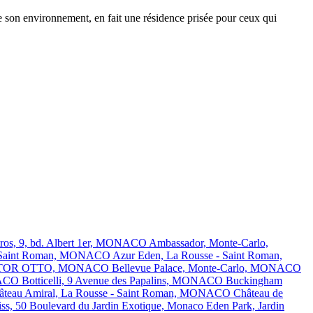
e son environnement, en fait une résidence prisée pour ceux qui
tros, 9, bd. Albert 1er, MONACO
Ambassador, Monte-Carlo,
 - Saint Roman, MONACO
Azur Eden, La Rousse - Saint Roman,
HECTOR OTTO, MONACO
Bellevue Palace, Monte-Carlo, MONACO
ONACO
Botticelli, 9 Avenue des Papalins, MONACO
Buckingham
âteau Amiral, La Rousse - Saint Roman, MONACO
Château de
ss, 50 Boulevard du Jardin Exotique, Monaco
Eden Park, Jardin