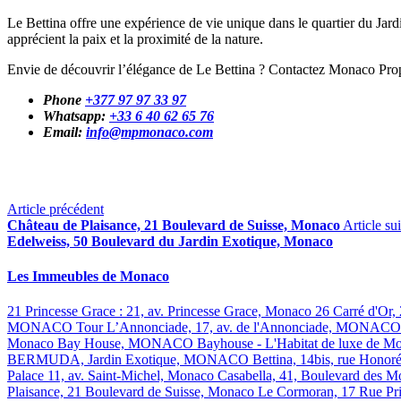
Le Bettina offre une expérience de vie unique dans le quartier du Jar
apprécient la paix et la proximité de la nature.
Envie de découvrir l’élégance de Le Bettina ? Contactez Monaco Proper
Phone
+377 97 97 33 97
Whatsapp:
+33 6 40 62 65 76
Email:
info@mpmonaco.com
Article précédent
Château de Plaisance, 21 Boulevard de Suisse, Monaco
Article su
Edelweiss, 50 Boulevard du Jardin Exotique, Monaco
Les Immeubles de Monaco
21 Princesse Grace : 21, av. Princesse Grace, Monaco
26 Carré d'Or,
MONACO
Tour L’Annonciade, 17, av. de l'Annonciade, MONAC
Monaco
Bay House, MONACO
Bayhouse - L'Habitat de luxe de 
BERMUDA, Jardin Exotique, MONACO
Bettina, 14bis, rue Hono
Palace 11, av. Saint-Michel, Monaco
Casabella, 41, Boulevard des
Plaisance, 21 Boulevard de Suisse, Monaco
Le Cormoran, 17 Rue Pr