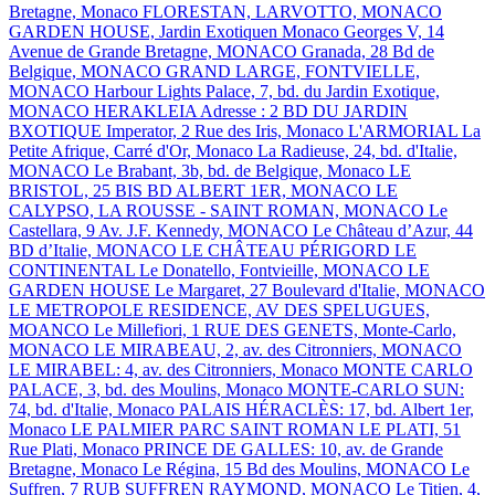
Bretagne, Monaco
FLORESTAN, LARVOTTO, MONACO
GARDEN HOUSE, Jardin Exotiquen Monaco
Georges V, 14
Avenue de Grande Bretagne, MONACO
Granada, 28 Bd de
Belgique, MONACO
GRAND LARGE, FONTVIELLE,
MONACO
Harbour Lights Palace, 7, bd. du Jardin Exotique,
MONACO
HERAKLEIA Adresse : 2 BD DU JARDIN
BXOTIQUE
Imperator, 2 Rue des Iris, Monaco
L'ARMORIAL
La
Petite Afrique, Carré d'Or, Monaco
La Radieuse, 24, bd. d'Italie,
MONACO
Le Brabant, 3b, bd. de Belgique, Monaco
LE
BRISTOL, 25 BIS BD ALBERT 1ER, MONACO
LE
CALYPSO, LA ROUSSE - SAINT ROMAN, MONACO
Le
Castellara, 9 Av. J.F. Kennedy, MONACO
Le Château d’Azur, 44
BD d’Italie, MONACO
LE CHÂTEAU PÉRIGORD
LE
CONTINENTAL
Le Donatello, Fontvieille, MONACO
LE
GARDEN HOUSE
Le Margaret, 27 Boulevard d'Italie, MONACO
LE METROPOLE RESIDENCE, AV DES SPELUGUES,
MOANCO
Le Millefiori, 1 RUE DES GENETS, Monte-Carlo,
MONACO
LE MIRABEAU, 2, av. des Citronniers, MONACO
LE MIRABEL: 4, av. des Citronniers, Monaco
MONTE CARLO
PALACE, 3, bd. des Moulins, Monaco
MONTE-CARLO SUN:
74, bd. d'Italie, Monaco
PALAIS HÉRACLÈS: 17, bd. Albert 1er,
Monaco
LE PALMIER
PARC SAINT ROMAN
LE PLATI, 51
Rue Plati, Monaco
PRINCE DE GALLES: 10, av. de Grande
Bretagne, Monaco
Le Régina, 15 Bd des Moulins, MONACO
Le
Suffren, 7 RUB SUFFREN RAYMOND, MONACO
Le Titien, 4,