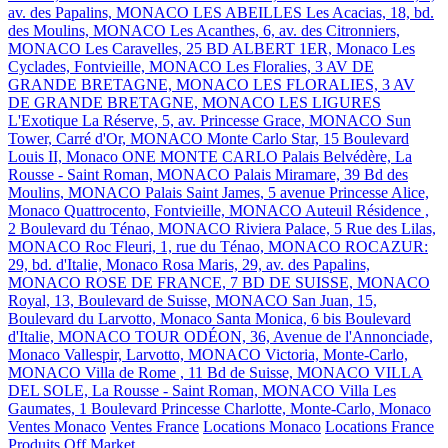
av. des Papalins, MONACO
LES ABEILLES
Les Acacias, 18, bd.
des Moulins, MONACO
Les Acanthes, 6, av. des Citronniers,
MONACO
Les Caravelles, 25 BD ALBERT 1ER, Monaco
Les
Cyclades, Fontvieille, MONACO
Les Floralies, 3 AV DE
GRANDE BRETAGNE, MONACO
LES FLORALIES, 3 AV
DE GRANDE BRETAGNE, MONACO
LES LIGURES
L'Exotique
La Réserve, 5, av. Princesse Grace, MONACO
Sun
Tower, Carré d'Or, MONACO
Monte Carlo Star, 15 Boulevard
Louis II, Monaco
ONE MONTE CARLO
Palais Belvédère, La
Rousse - Saint Roman, MONACO
Palais Miramare, 39 Bd des
Moulins, MONACO
Palais Saint James, 5 avenue Princesse Alice,
Monaco
Quattrocento, Fontvieille, MONACO
Auteuil Résidence ,
2 Boulevard du Ténao, MONACO
Riviera Palace, 5 Rue des Lilas,
MONACO
Roc Fleuri, 1, rue du Ténao, MONACO
ROCAZUR:
29, bd. d'Italie, Monaco
Rosa Maris, 29, av. des Papalins,
MONACO
ROSE DE FRANCE, 7 BD DE SUISSE, MONACO
Royal, 13, Boulevard de Suisse, MONACO
San Juan, 15,
Boulevard du Larvotto, Monaco
Santa Monica, 6 bis Boulevard
d'Italie, MONACO
TOUR ODÉON, 36, Avenue de l'Annonciade,
Monaco
Vallespir, Larvotto, MONACO
Victoria, Monte-Carlo,
MONACO
Villa de Rome , 11 Bd de Suisse, MONACO
VILLA
DEL SOLE, La Rousse - Saint Roman, MONACO
Villa Les
Gaumates, 1 Boulevard Princesse Charlotte, Monte-Carlo, Monaco
Ventes Monaco
Ventes France
Locations Monaco
Locations France
Produits Off Market