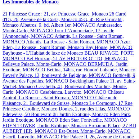
Les Immeubles de Monaco
21 Princesse Grace : 21, av. Princesse Grace, Monaco
26 Carré
d'Or, 26, Avenue de la Costa, Monaco
45G, 45 Rue Grimaldi,
Monaco
Albatros, 9, bd. Albert 1er, MONACO
Ambassador,
Monte-Carlo, MONACO
Tour L’Annonciade, 17, av. de
l'Annonciade, MONACO
Atlantis, La Rousse - Saint Roman,
MONACO
Atlantis, La Rousse - Saint Roman, MONACO
Azur
Eden, La Rousse - Saint Roman, Monaco
Bay House, MONACO
Bayhouse - L'Habitat de luxe de Monaco
BEAU RIVAGE, PORT,
MONACO
Bel Horizon, 51 AV HECTOR OTTO, MONACO
Bellevue Palace, Monte-Carlo, MONACO
BERMUDA, Jardin
Exotique, MONACO
Bettina, 14bis, rue Honoré Labande, Monaco
Beverly Palace, 13, boulevard de Belgique, MONACO
Botticelli, 9
Avenue des Papalins, MONACO
Buckingham Palace 11, av. Saint-
Michel, Monaco
Casabella, 41, Boulevard des Moulins, Monte-
Carlo, MONACO
Casabianca, Larvotto, MONACO
Château
Amiral, La Rousse - Saint Roman, MONACO
Château de
Plaisance, 21 Boulevard de Suisse, Monaco
Le Cormoran, 17 Rue
Princesse Caroline, Monaco
Domes, 2, rue des Lilas, MONACO
Edelweiss, 50 Boulevard du Jardin Exotique, Monaco
Eden Park,
Jardin Exotique, MONACO
Eden Star, Fontvieille, MONACO
EDEN TOWER, Jardin Exotique, Monaco
Ermanno Palace, 27 BD
ALBERT 1ER, MONACO
Est-Ouest, Monte-Carlo, MONACO
Estoril, Larvotto, MONACO
Flor Palace II, 26, Avenue de Grande