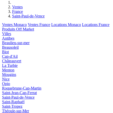
Ventes
France
Saint-Paul-de-Vence
Ventes Monaco
Ventes France
Locations Monaco
Locations France
Produits Off Market
Villes
Antibes
Beaulieu-sur-mer
Beausoleil
Biot
Cap-d'Ail
Châteauvert
La Turbie
Menton
Mougins
Nice
Opio
Roquebrune-Cap-Martin
Saint-Jean-Cap-Ferrat
Saint-Paul-de-Vence
Saint-Raphaël
Saint-Tropez
Théoule-sur-Mer