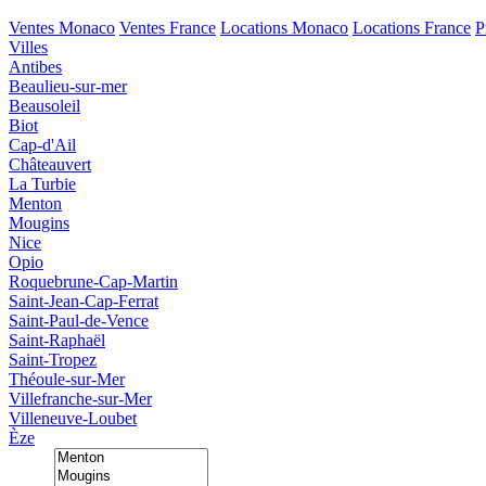
Ventes Monaco
Ventes France
Locations Monaco
Locations France
P
Villes
Antibes
Beaulieu-sur-mer
Beausoleil
Biot
Cap-d'Ail
Châteauvert
La Turbie
Menton
Mougins
Nice
Opio
Roquebrune-Cap-Martin
Saint-Jean-Cap-Ferrat
Saint-Paul-de-Vence
Saint-Raphaël
Saint-Tropez
Théoule-sur-Mer
Villefranche-sur-Mer
Villeneuve-Loubet
Èze