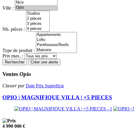
Ville :
Nb. pièces :
Type de produit :
Prix max. :
Rechercher
Créer une alerte
Ventes
Opio
Classer par
Date
Prix
Superficie
OPIO | MAGNIFIQUE VILLA | +5 PIECES
4 990 000 €